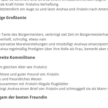
nde Kraft hinter
Fridolins
Verhaftung
 letztendlich ein Auge zu und lässt
Andrea
und
Fridolin
nach Amer
lige Großtante
he Tante des Bürgermeisters, verbringt viel Zeit im Bürgermeisterh
enhaft, schrullig, etwas naiv
nservative Moralvorstellungen und missbilligt
Andreas
emanzipiert
drea
regelmäßig Predigten über ihre Rolle als Frau, bemerkt aber 
ereite Kommilitone
m gleichen Alter wie
Fridolin)
itone und guter Freund von
Fridolin
s und freundliches Wesen
t zusammen mit
Fridolin
illegale Flugblätter
ingt
Andrea
einen Brief von
Fridolin
und schmuggelt sie als Mann ve
gam der besten Freundin