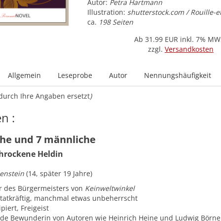
Autor:
Petra Hartmann
Illustration:
shutterstock.com / Rouille-e
ca.
198 Seiten
Ab 31.99
EUR inkl. 7% MW
zzgl.
Versandkosten
Allgemein
Leseprobe
Autor
Nennungshäufigkeit
durch Ihre Angaben ersetzt
)
n :
che und 7 männliche
hrockene Heldin
enstein
(14, später 19 Jahre)
r des Bürgermeisters von
Keinweltwinkel
 tatkräftig, manchmal etwas unbeherrscht
iert, Freigeist
de Bewunderin von Autoren wie Heinrich Heine und Ludwig Börne