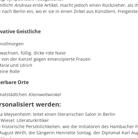
ntlicht
Andreas
erste Artikel, macht jedoch einen Rückzieher, als 
e nach Berlin ein, wo er sie in einen Zirkel aus Künstlern, Freigeist
vative Geistliche
Knollmorgen
wachsen, füllig, dicke rote Nase
t von der Kanzel gegen emanzipierte Frauen
arie
und
Ulrich
eine Rolle
ierbare Orte
matstädtchen
Kleinweltwinkel
rsonalisiert werden:
a Meysenheim: leitet einen literarischen Salon in Berlin
Wiesel: Literaturkritiker
 historische Persönlichkeiten, wie die Initiatoren des Hambacher F
August Wirth, die Sängerin Henriette Sontag, der Diplomat Karl A