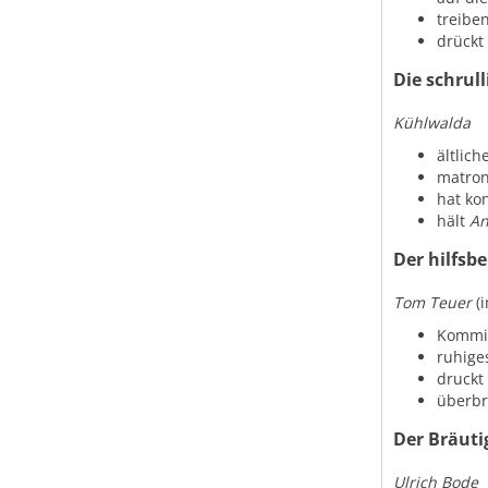
treibe
drückt
Die schrul
Kühlwalda
ältlic
matron
hat ko
hält
An
Der hilfsb
Tom Teuer
(i
Kommil
ruhige
druck
überbr
Der Bräuti
Ulrich Bode