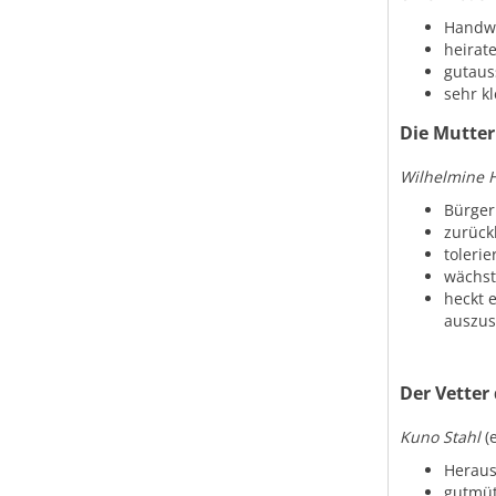
Handw
heirat
gutaus
sehr kl
Die Mutter
Wilhelmine 
Bürger
zurück
tolerie
wächst
heckt 
auszus
Der Vetter 
Kuno Stahl
(
Heraus
gutmüt