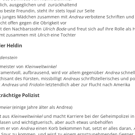
lich, ausgeglichen und zurückhaltend
as
beste Freundin, steht ihr stets loyal zur Seite
als junges Mädchen zusammen mit
Andrea
verbotene Schriften und e
cht offen gegen die Obrigkeit vor
et den Nachbarssohn
Ulrich Bode
und freut sich auf ihre Rolle als
mt zusammen mit
Ulrich
eine Tochter
der Heldin
denstein
meister von
Kleinweltwinkel
amentvoll, aufbrausend, wird vor allem gegenüber
Andrea
schnell
hisant des Fürsten, missbilligt
Andreas
schriftstellerisches und 
t
Andreas
und
Fridolin
letztendlich aber zur Flucht nach Amerika
rächtige Polizist
rmeier
(einige Jahre älter als Andrea)
t aus
Kleinweltwinkel
und macht Karriere bei der Geheimpolizei in 
lasen und wichtigtuerisch, aber auch etwas unbeholfen
em er von
Andrea
einen Korb bekommen hat, setzt er alles daran,
e Spur zu kommen, und wird zu einem ernstzunehmenden Gegner