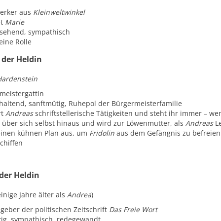
erker aus
Kleinweltwinkel
et
Marie
sehend, sympathisch
eine Rolle
 der Heldin
Hardenstein
meistergattin
haltend, sanftmütig, Ruhepol der Bürgermeisterfamilie
rt
Andreas
schriftstellerische Tätigkeiten und steht ihr immer – we
 über sich selbst hinaus und wird zur Löwenmutter
,
als
Andreas
Le
einen kühnen Plan aus, um
Fridolin
aus dem Gefängnis zu befreie
chiffen
der Heldin
einige Jahre älter als
Andrea
)
geber der politischen Zeitschrift
Das Freie Wort
ig, sympathisch, redegewandt