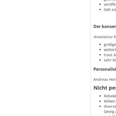
veröffe
lädt si
Der konser
Anastasius 
großge
wetter
traut
M
sehr kl
Personalis
Andreas Hei
Nicht pe
Rebekk
Wilken 
diverse
Georg 