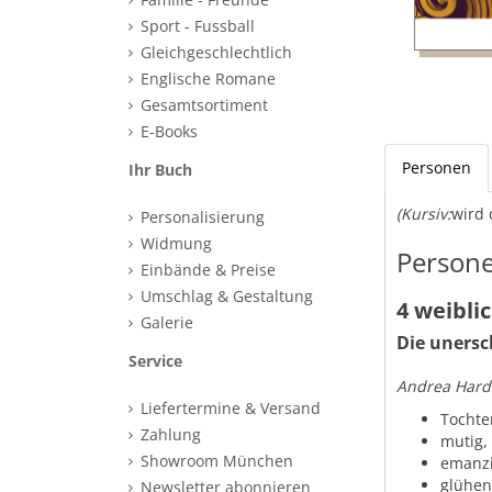
Sport - Fussball
Gleichgeschlechtlich
Englische Romane
Gesamtsortiment
E-Books
Personen
Ihr Buch
(Kursiv:
wird 
Personalisierung
Widmung
Persone
Einbände & Preise
Umschlag & Gestaltung
4 weibli
Galerie
Die unersc
Service
Andrea Hard
Liefertermine & Versand
Tochte
Zahlung
mutig,
Showroom München
emanzip
glühen
Newsletter abonnieren