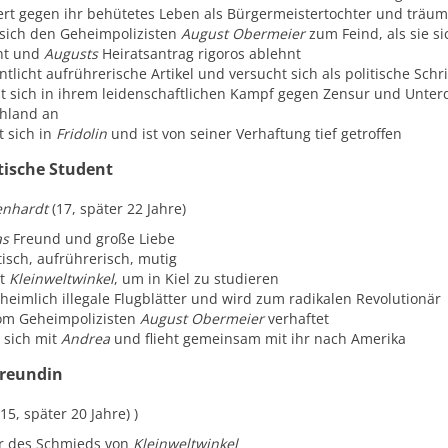
iert gegen ihr behütetes Leben als Bürgermeistertochter und träumt
sich den Geheimpolizisten
August Obermeier
zum Feind, als sie s
nt und
Augusts
Heiratsantrag rigoros ablehnt
ntlicht aufrührerische Artikel und versucht sich als politische Sch
ßt sich in ihrem leidenschaftlichen Kampf gegen Zensur und Unter
hland an
t sich in
Fridolin
und ist von seiner Verhaftung tief getroffen
stische Student
genhardt
(17, später 22 Jahre)
as
Freund und große Liebe
tisch, aufrührerisch, mutig
st
Kleinweltwinkel
, um in Kiel zu studieren
heimlich illegale Flugblätter und wird zum radikalen Revolutionär
om Geheimpolizisten
August Obermeier
verhaftet
 sich mit
Andrea
und flieht gemeinsam mit ihr nach Amerika
Freundin
(15, später 20 Jahre) )
r des Schmieds von
Kleinweltwinkel