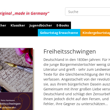
Suche
cher
Klassiker
Jugendbücher
E-Books
Geburtstag Erwachsene
Kindergeburtsta
Freiheitsschwingen
Deutschland in den 1830er-Jahren: Für 
die junge Bürgermeistertochter wenig übr
Literatur und greift - sehr zum Leidwes
Texte für die Gleichberechtigung der F
verfassen. Angestachelt von der revol
sie, aus ihrem bürgerlichen Dasein ausz
Gemeinsam mit ihrer großen Liebe versch
Deutschland und schlägt den Zensurbeh
ihnen jedoch dicht auf den Fersen, und 
Fehler, ihre Gegner zu unterschätzen...