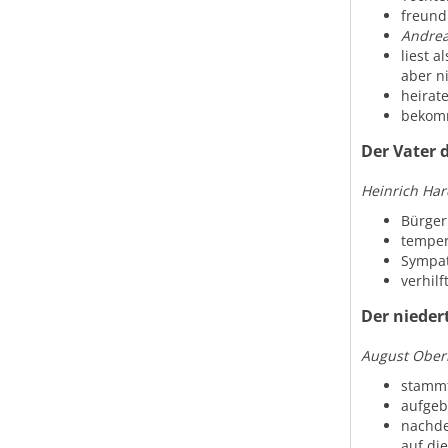
freund
Andre
liest 
aber ni
heirat
bekom
Der Vater 
Heinrich Har
Bürger
temper
Sympat
verhilf
Der niedert
August Obe
stamm
aufgeb
nachd
auf di