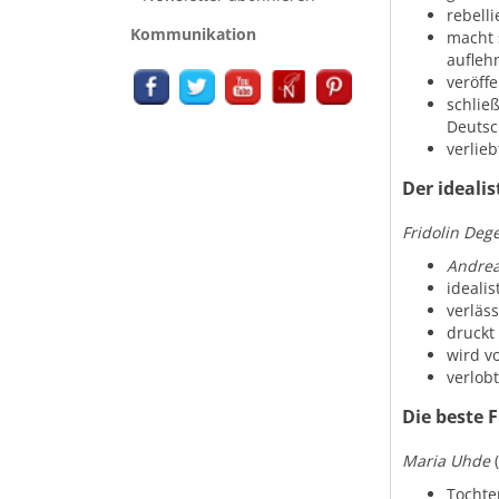
rebell
Kommunikation
macht 
aufleh
veröffe
schlie
Deutsc
verlieb
Der ideali
Fridolin De
Andre
idealis
verläs
druckt 
wird v
verlobt
Die beste 
Maria Uhde
Tochte