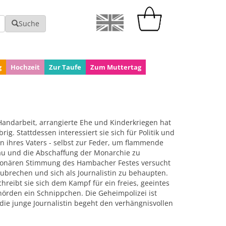
Suche
g
Hochzeit
Zur Taufe
Zum Muttertag
Handarbeit, arrangierte Ehe und Kinderkriegen hat
ig. Stattdessen interessiert sie sich für Politik und
en ihres Vaters - selbst zur Feder, um flammende
rau und die Abschaffung der Monarchie zu
utionären Stimmung des Hambacher Festes versucht
ubrechen und sich als Journalistin zu behaupten.
reibt sie sich dem Kampf für ein freies, geeintes
örden ein Schnippchen. Die Geheimpolizei ist
die junge Journalistin begeht den verhängnisvollen