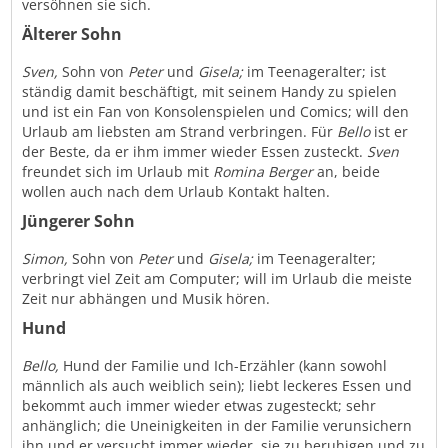
versöhnen sie sich.
Älterer Sohn
Sven,
Sohn von
Peter
und
Gisela;
im Teenageralter; ist
ständig damit beschäftigt, mit seinem Handy zu spielen
und ist ein Fan von Konsolenspielen und Comics; will den
Urlaub am liebsten am Strand verbringen. Für
Bello
ist er
der Beste, da er ihm immer wieder Essen zusteckt.
Sven
freundet sich im Urlaub mit
Romina Berger
an, beide
wollen auch nach dem Urlaub Kontakt halten.
Jüngerer Sohn
Simon,
Sohn von
Peter
und
Gisela;
im Teenageralter;
verbringt viel Zeit am Computer; will im Urlaub die meiste
Zeit nur abhängen und Musik hören.
Hund
Bello,
Hund der Familie und Ich-Erzähler (kann sowohl
männlich als auch weiblich sein); liebt leckeres Essen und
bekommt auch immer wieder etwas zugesteckt; sehr
anhänglich; die Uneinigkeiten in der Familie verunsichern
ihn und er versucht immer wieder, sie zu beruhigen und zu