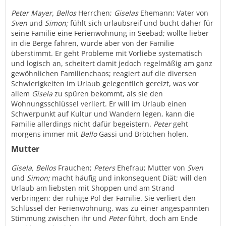
Peter Mayer, Bellos
Herrchen;
Giselas
Ehemann; Vater von
Sven
und
Simon;
fühlt sich urlaubsreif und bucht daher für
seine Familie eine Ferienwohnung in Seebad; wollte lieber
in die Berge fahren, wurde aber von der Familie
überstimmt. Er geht Probleme mit Vorliebe systematisch
und logisch an, scheitert damit jedoch regelmäßig am ganz
gewöhnlichen Familienchaos; reagiert auf die diversen
Schwierigkeiten im Urlaub gelegentlich gereizt, was vor
allem
Gisela
zu spüren bekommt, als sie den
Wohnungsschlüssel verliert. Er will im Urlaub einen
Schwerpunkt auf Kultur und Wandern legen, kann die
Familie allerdings nicht dafür begeistern.
Peter
geht
morgens immer mit
Bello
Gassi und Brötchen holen.
Mutter
Gisela, Bellos
Frauchen;
Peters
Ehefrau; Mutter von
Sven
und
Simon;
macht häufig und inkonsequent Diät; will den
Urlaub am liebsten mit Shoppen und am Strand
verbringen; der ruhige Pol der Familie. Sie verliert den
Schlüssel der Ferienwohnung, was zu einer angespannten
Stimmung zwischen ihr und
Peter
führt, doch am Ende