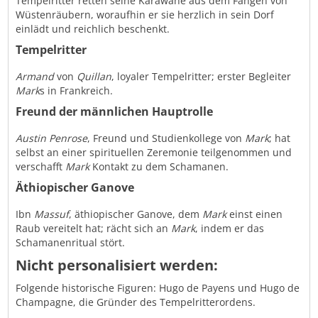
Tempelritter retten seine Karawane aus dem Fängen von
Wüstenräubern, woraufhin er sie herzlich in sein Dorf
einlädt und reichlich beschenkt.
Tempelritter
Armand
von
Quillan
, loyaler Tempelritter; erster Begleiter
Mark
s in Frankreich.
Freund der männlichen Hauptrolle
Austin Penrose
, Freund und Studienkollege von
Mark
; hat
selbst an einer spirituellen Zeremonie teilgenommen und
verschafft
Mark
Kontakt zu dem Schamanen.
Äthiopischer Ganove
Ibn
Massuf
, äthiopischer Ganove, dem
Mark
einst einen
Raub vereitelt hat; rächt sich an
Mark
, indem er das
Schamanenritual stört.
Nicht personalisiert werden:
Folgende historische Figuren: Hugo de Payens und Hugo de
Champagne, die Gründer des Tempelritterordens.