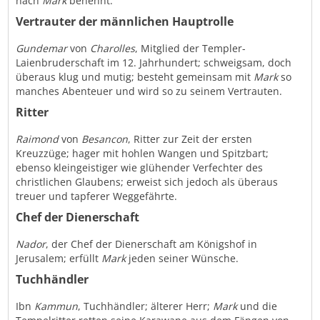
nach
Mark
benennt.
Vertrauter der männlichen Hauptrolle
Gundemar
von
Charolles
, Mitglied der Templer-
Laienbruderschaft im 12. Jahrhundert; schweigsam, doch
überaus klug und mutig; besteht gemeinsam mit
Mark
so
manches Abenteuer und wird so zu seinem Vertrauten.
Ritter
Raimond
von
Besancon
, Ritter zur Zeit der ersten
Kreuzzüge; hager mit hohlen Wangen und Spitzbart;
ebenso kleingeistiger wie glühender Verfechter des
christlichen Glaubens; erweist sich jedoch als überaus
treuer und tapferer Weggefährte.
Chef der Dienerschaft
Nador
, der Chef der Dienerschaft am Königshof in
Jerusalem; erfüllt
Mark
jeden seiner Wünsche.
Tuchhändler
Ibn
Kammun
, Tuchhändler; älterer Herr;
Mark
und die