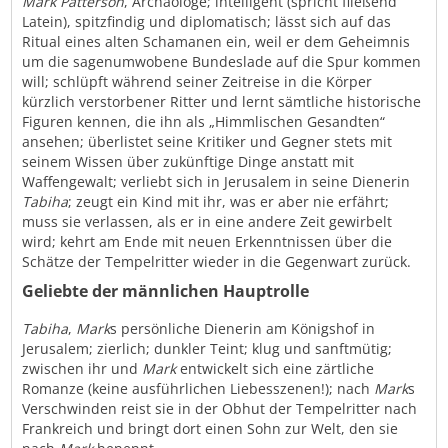
Mark Patterson
, Archäologe; intelligent (spricht fließend
Latein), spitzfindig und diplomatisch; lässt sich auf das
Ritual eines alten Schamanen ein, weil er dem Geheimnis
um die sagenumwobene Bundeslade auf die Spur kommen
will; schlüpft während seiner Zeitreise in die Körper
kürzlich verstorbener Ritter und lernt sämtliche historische
Figuren kennen, die ihn als „Himmlischen Gesandten“
ansehen; überlistet seine Kritiker und Gegner stets mit
seinem Wissen über zukünftige Dinge anstatt mit
Waffengewalt; verliebt sich in Jerusalem in seine Dienerin
Tabiha
; zeugt ein Kind mit ihr, was er aber nie erfährt;
muss sie verlassen, als er in eine andere Zeit gewirbelt
wird; kehrt am Ende mit neuen Erkenntnissen über die
Schätze der Tempelritter wieder in die Gegenwart zurück.
Geliebte der männlichen Hauptrolle
Tabiha
,
Mark
s persönliche Dienerin am Königshof in
Jerusalem; zierlich; dunkler Teint; klug und sanftmütig;
zwischen ihr und
Mark
entwickelt sich eine zärtliche
Romanze (keine ausführlichen Liebesszenen!); nach
Mark
s
Verschwinden reist sie in der Obhut der Tempelritter nach
Frankreich und bringt dort einen Sohn zur Welt, den sie