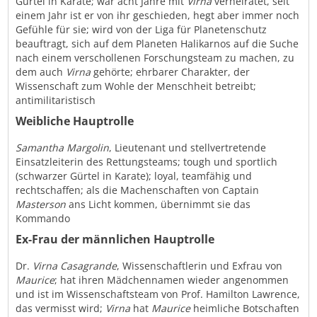
Gürtel in Karate; war acht Jahre mit
Virna
verheiratet, seit
einem Jahr ist er von ihr geschieden, hegt aber immer noch
Gefühle für sie; wird von der Liga für Planetenschutz
beauftragt, sich auf dem Planeten Halikarnos auf die Suche
nach einem verschollenen Forschungsteam zu machen, zu
dem auch
Virna
gehörte; ehrbarer Charakter, der
Wissenschaft zum Wohle der Menschheit betreibt;
antimilitaristisch
Weibliche Hauptrolle
Samantha Margolin
, Lieutenant und stellvertretende
Einsatzleiterin des Rettungsteams; tough und sportlich
(schwarzer Gürtel in Karate); loyal, teamfähig und
rechtschaffen; als die Machenschaften von Captain
Masterson
ans Licht kommen, übernimmt sie das
Kommando
Ex-Frau der männlichen Hauptrolle
Dr.
Virna Casagrande
, Wissenschaftlerin und Exfrau von
Maurice
; hat ihren Mädchennamen wieder angenommen
und ist im Wissenschaftsteam von Prof. Hamilton Lawrence,
das vermisst wird;
Virna
hat
Maurice
heimliche Botschaften