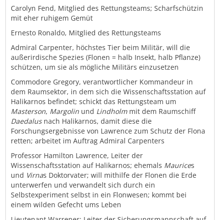
Carolyn Fend, Mitglied des Rettungsteams; Scharfschützin
mit eher ruhigem Gemüt
Ernesto Ronaldo, Mitglied des Rettungsteams
Admiral Carpenter, höchstes Tier beim Militär, will die
außerirdische Spezies (Flonen = halb Insekt, halb Pflanze)
schützen, um sie als mögliche Militärs einzusetzen
Commodore Gregory, verantwortlicher Kommandeur in
dem Raumsektor, in dem sich die Wissenschaftsstation auf
Halikarnos befindet; schickt das Rettungsteam um
Masterson
,
Margolin
und
Lindholm
mit dem Raumschiff
Daedalus
nach Halikarnos, damit diese die
Forschungsergebnisse von Lawrence zum Schutz der Flona
retten; arbeitet im Auftrag Admiral Carpenters
Professor Hamilton Lawrence, Leiter der
Wissenschaftsstation auf Halikarnos; ehemals
Maurice
s
und
Virna
s Doktorvater; will mithilfe der Flonen die Erde
unterwerfen und verwandelt sich durch ein
Selbstexperiment selbst in ein Flonwesen; kommt bei
einem wilden Gefecht ums Leben
Lieutenant Warrener; Leiter der Sicherungsmannschaft auf