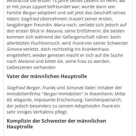
verbrachte die ersten 15 Jahre seines Lebens im Heim, wo
er mit
Jonas Lippelt
befreundet war; wurde dann von
Familie
Berger
adoptiert und soll jetzt das Geschäft seines
Vaters
Siegfried
übernehmen; trauert seiner ersten,
langjährigen Freundin
Maria
nach, verliebt sich jedoch auf
den ersten Blick in
Melanie
, seine Entführerin; die beiden
kommen sich während der Gefangenschaft näher; beim
allerletzten Fluchtversuch, wird
Frank
von seiner Schwester
Simone
verletzt, doch rechtzeitig ins Krankenhaus
eingeliefert; wieder genesen macht er sich auf die Suche
nach
Melanie
und bittet sie, seine Frau zu werden.
Liebeszenen vorhanden
Vater der männlichen Hauptrolle
Siegfried Berger
,
Frank
s und
Simone
s Vater; Inhaber der
Immobilienfirma "
Berger
Immobilien" in Rosenheim; Mitte
60; elegante, imposante Erscheinung; Familienpatriarch,
der jedoch besonders zu seinem Adoptivsohn
Frank
ein
sehr inniges Verhältnis pflegt.
Komplizin der Schwester der männlichen
Hauptrolle