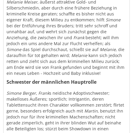
Melanie Meiser
, äußerst attraktive Gold- und
Silberschmiedin, aber durch eine frühere Beziehung in
kriminelle Kreise geraten; schaffte es bisher nicht aus
eigener Kraft, diesem Milieu zu entkommen; hilft
Simone
bei der Entführung ihres Bruders; tritt sehr schroff und
unnahbar auf, und wehrt sich zunächst gegen die
Anziehung, die zwischen ihr und
Frank
besteht; will ihm
jedoch ein ums andere Mal zur Flucht verhelfen; als
Simone
das Spiel durchschaut, schießt sie auf
Melanie
, die
daraufhin für tot gehalten wird;
Melanie
kann sich jedoch
retten und zieht sich aus dem kriminellen Milieu zurück;
am Ende wird sie von Frank gefunden und beginnt mit ihm
ein neues Leben - Hochzeit und Baby inklusive!
Schwester der männlichen Hauptrolle
Simone Berger
,
Frank
s neidische Adoptivschwester;
makelloses Äußeres; sportlich; Intrigantin, deren
Tablettensucht ihren Charakter vollkommen zerstört; flirtet
gerne, besonders erfolgreich auch mit
Martin
, benutzt ihn
jedoch nur für ihre kriminellen Machenschaften; nicht
gerade zimperlich, geht in ihrer blinden Wut auf beinahe
alle Beteiligten los; stürzt beim Showdown in einen