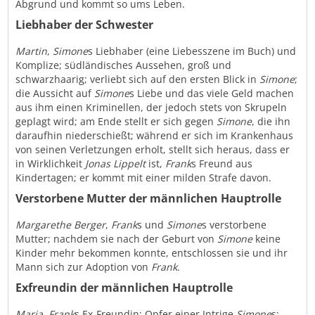
Abgrund und kommt so ums Leben.
Liebhaber der Schwester
Martin
,
Simone
s Liebhaber (eine Liebesszene im Buch) und
Komplize; südländisches Aussehen, groß und
schwarzhaarig; verliebt sich auf den ersten Blick in
Simone
;
die Aussicht auf
Simone
s Liebe und das viele Geld machen
aus ihm einen Kriminellen, der jedoch stets von Skrupeln
geplagt wird; am Ende stellt er sich gegen
Simone
, die ihn
daraufhin niederschießt; während er sich im Krankenhaus
von seinen Verletzungen erholt, stellt sich heraus, dass er
in Wirklichkeit
Jonas Lippelt
ist,
Frank
s Freund aus
Kindertagen; er kommt mit einer milden Strafe davon.
Verstorbene Mutter der männlichen Hauptrolle
Margarethe Berger
,
Frank
s und
Simone
s verstorbene
Mutter; nachdem sie nach der Geburt von
Simone
keine
Kinder mehr bekommen konnte, entschlossen sie und ihr
Mann sich zur Adoption von
Frank
.
Exfreundin der männlichen Hauptrolle
Maria
,
Frank
s Ex-Freundin; Opfer einer Intrige
Simone
s;