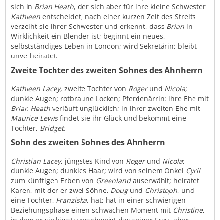
sich in
Brian Heath
, der sich aber für ihre kleine Schwester
Kathleen
entscheidet; nach einer kurzen Zeit des Streits
verzeiht sie ihrer Schwester und erkennt, dass
Brian
in
Wirklichkeit ein Blender ist; beginnt ein neues,
selbstständiges Leben in London; wird Sekretärin; bleibt
unverheiratet.
Zweite Tochter des zweiten Sohnes des Ahnherrn
Kathleen Lacey
, zweite Tochter von
Roger
und
Nicola
;
dunkle Augen; rotbraune Locken; Pferdenärrin; ihre Ehe mit
Brian Heath
verläuft unglücklich; in ihrer zweiten Ehe mit
Maurice Lewis
findet sie ihr Glück und bekommt eine
Tochter,
Bridget
.
Sohn des zweiten Sohnes des Ahnherrn
Christian Lacey
, jüngstes Kind von
Roger
und
Nicola
;
dunkle Augen; dunkles Haar; wird von seinem Onkel
Cyril
zum künftigen Erben von
Greenland
auserwählt; heiratet
Karen, mit der er zwei Söhne,
Doug
und
Christoph
, und
eine Tochter,
Franziska
, hat; hat in einer schwierigen
Beziehungsphase einen schwachen Moment mit
Christine
,
in dem er sie küsst; verschweigt das seiner Frau, aber