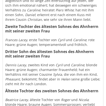
abgöttisch und ist lange Zeit eifersüchtig auf jeden, der
sich ihm emotional nähert; hat deswegen ein schwieriges
Verhältnis zu
Caroline
; heiratet
Piers White
; hat mit ihm
einen Sohn,
Daniel
; erkennt erst nach einem Kuss mit
ihrem Cousin
Christian
, wie sehr sie ihren Mann liebt.
Zweite Tochter des ältesten Sohnes des Ahnherrn
mit seiner zweiten Frau
Frances Lacey
, erste Tochter von
Cyril
und
Caroline
; rote
Haare; grüne Augen; temperamentvoll und fröhlich.
Dritter Sohn des ältesten Sohnes des Ahnherrn
mit seiner zweiten Frau
Dennis Lacey
, zweites Kind von
Cyril
und
Caroline
; blonde
Haare; grüne Augen; charmanter Frauenheld; hat ein
Verhältnis mit seiner Cousine
Sylvia
, die von ihm ein Kind,
Pheasant
, bekommt; findet aber in
Helen
seine große Liebe;
zieht mit ihr nach London.
Älteste Tochter des zweiten Sohnes des Ahnherrn
Beatrice Lacey
, älteste Tochter von
Roger
und
Nicola
;
blonde Haare; braune Augen; Sommersprossen; verliebt