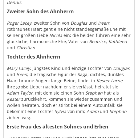
Dennis
.
Zweiter Sohn des Ahnherrn
Roger Lacey
, zweiter Sohn von
Douglas
und
Ireen
;
rotbraunes Haar; geht eine nicht standesgemäße Ehe mit
seiner großen Liebe
Nicola
ein; die beiden führen eine sehr
glückliche, harmonische Ehe; Vater von
Beatrice
,
Kathleen
und
Christian
.
Tochter des Ahnherrn
Mary Lacey
, jüngstes Kind und einzige Tochter von
Douglas
und
Ireen
; die tragische Figur der Saga; dichtes, dunkles
Haar; braune Augen; lange Beine; findet in
Kester Larne
ihre große Liebe; nachdem er sie verlässt, heiratet sie
Adam Taylor
, mit dem sie einen Sohn
Stephan
hat; als
Kester
zurückkehrt, kommen sie wieder zusammen und
wollen heiraten, doch er stirbt bei einem Autounfall; sie
bekommt eine Tochter
Sylvia
von ihm;
Adam
und
Stephan
ziehen weg.
Erste Frau des ältesten Sohnes und Erben