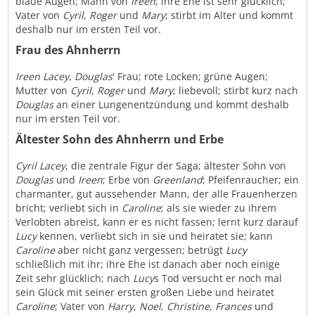
blaue Augen; Mann von
Ireen
; ihre Ehe ist sehr glücklich;
Vater von
Cyril
,
Roger
und
Mary
; stirbt im Alter und kommt
deshalb nur im ersten Teil vor.
Frau des Ahnherrn
Ireen Lacey
,
Douglas
' Frau; rote Locken; grüne Augen;
Mutter von
Cyril
,
Roger
und
Mary
; liebevoll; stirbt kurz nach
Douglas
an einer Lungenentzündung und kommt deshalb
nur im ersten Teil vor.
Ältester Sohn des Ahnherrn und Erbe
Cyril Lacey
, die zentrale Figur der Saga; ältester Sohn von
Douglas
und
Ireen
; Erbe von
Greenland
; Pfeifenraucher; ein
charmanter, gut aussehender Mann, der alle Frauenherzen
bricht; verliebt sich in
Caroline
; als sie wieder zu ihrem
Verlobten abreist, kann er es nicht fassen; lernt kurz darauf
Lucy
kennen, verliebt sich in sie und heiratet sie; kann
Caroline
aber nicht ganz vergessen; betrügt
Lucy
schließlich mit ihr; ihre Ehe ist danach aber noch einige
Zeit sehr glücklich; nach
Lucy
s Tod versucht er noch mal
sein Glück mit seiner ersten großen Liebe und heiratet
Caroline
; Vater von
Harry
,
Noel
,
Christine
,
Frances
und