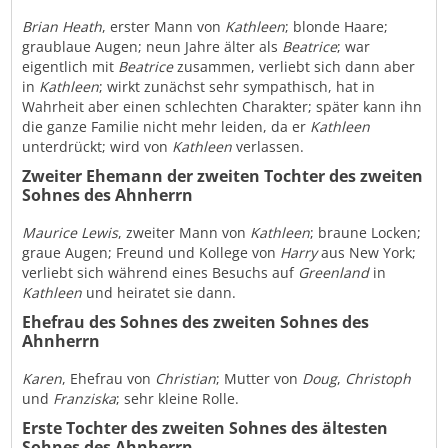
Brian Heath
, erster Mann von
Kathleen
; blonde Haare;
graublaue Augen; neun Jahre älter als
Beatrice
; war
eigentlich mit
Beatrice
zusammen, verliebt sich dann aber
in
Kathleen
; wirkt zunächst sehr sympathisch, hat in
Wahrheit aber einen schlechten Charakter; später kann ihn
die ganze Familie nicht mehr leiden, da er
Kathleen
unterdrückt; wird von
Kathleen
verlassen.
Zweiter Ehemann der zweiten Tochter des zweiten
Sohnes des Ahnherrn
Maurice Lewis
, zweiter Mann von
Kathleen
; braune Locken;
graue Augen; Freund und Kollege von
Harry
aus New York;
verliebt sich während eines Besuchs auf
Greenland
in
Kathleen
und heiratet sie dann.
Ehefrau des Sohnes des zweiten Sohnes des
Ahnherrn
Karen
, Ehefrau von
Christian
; Mutter von
Doug
,
Christoph
und
Franziska
; sehr kleine Rolle.
Erste Tochter des zweiten Sohnes des ältesten
Sohnes des Ahnherrn