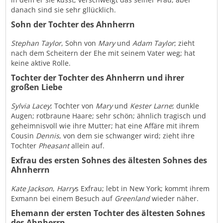
danach sind sie sehr gllücklich.
Sohn der Tochter des Ahnherrn
Stephan Taylor
, Sohn von
Mary
und
Adam Taylor
; zieht
nach dem Scheitern der Ehe mit seinem Vater weg; hat
keine aktive Rolle.
Tochter der Tochter des Ahnherrn und ihrer
großen Liebe
Sylvia Lacey
; Tochter von
Mary
und
Kester Larne
; dunkle
Augen; rotbraune Haare; sehr schön; ähnlich tragisch und
geheimnisvoll wie ihre Mutter; hat eine Affäre mit ihrem
Cousin
Dennis
, von dem sie schwanger wird; zieht ihre
Tochter
Pheasant
allein auf.
Exfrau des ersten Sohnes des ältesten Sohnes des
Ahnherrn
Kate Jackson
,
Harry
s Exfrau; lebt in New York; kommt ihrem
Exmann bei einem Besuch auf
Greenland
wieder näher.
Ehemann der ersten Tochter des ältesten Sohnes
des Ahnherrn