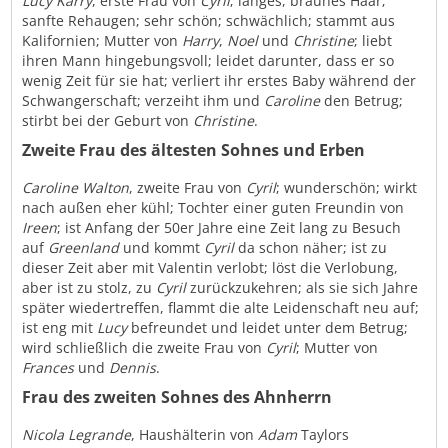
Lucy Karry
, erste Frau von
Cyril
; langes, braunes Haar;
sanfte Rehaugen; sehr schön; schwächlich; stammt aus
Kalifornien; Mutter von
Harry
,
Noel
und
Christine
; liebt
ihren Mann hingebungsvoll; leidet darunter, dass er so
wenig Zeit für sie hat; verliert ihr erstes Baby während der
Schwangerschaft; verzeiht ihm und
Caroline
den Betrug;
stirbt bei der Geburt von
Christine
.
Zweite Frau des ältesten Sohnes und Erben
Caroline Walton
, zweite Frau von
Cyril
; wunderschön; wirkt
nach außen eher kühl; Tochter einer guten Freundin von
Ireen
; ist Anfang der 50er Jahre eine Zeit lang zu Besuch
auf
Greenland
und kommt
Cyril
da schon näher; ist zu
dieser Zeit aber mit Valentin verlobt; löst die Verlobung,
aber ist zu stolz, zu
Cyril
zurückzukehren; als sie sich Jahre
später wiedertreffen, flammt die alte Leidenschaft neu auf;
ist eng mit
Lucy
befreundet und leidet unter dem Betrug;
wird schließlich die zweite Frau von
Cyril
; Mutter von
Frances
und
Dennis
.
Frau des zweiten Sohnes des Ahnherrn
Nicola Legrande
, Haushälterin von
Adam
Taylors