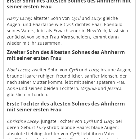
Erster Sohn des ältesten Sohnes des Ahnherrn mit
seiner ersten Frau
Harry Lacey
, ältester Sohn von
Cyril
und
Lucy
; gleiche
Augen- und Haarfarbe wie
Cyril
; dichtes Haar; Ebenbild
seines Vaters; lebt als Erwachsener in New York; lässt sich
zunächst von seiner Frau
Kate
scheiden, kommt dann
wieder mit ihr zusammen.
Zweiter Sohn des ältesten Sohnes des Ahnherrn
mit seiner ersten Frau
Noel Lacey
, zweiter Sohn von
Cyril
und
Lucy
; braune Augen;
braune Haare; ruhiger, freundlicher, sanfter Mensch, der
nach seiner Mutter kommt; lebt mit seiner späteren Frau
Anne
und seinen beiden Töchtern,
Virginia
und
Jessica
,
glücklich in London.
Erste Tochter des ältesten Sohnes des Ahnherrn
mit seiner ersten Frau
Christine Lacey
, jüngste Tochter von
Cyril
und
Lucy
, bei
deren Geburt
Lucy
stirbt; blonde Haare; blaue Augen;
absolute Lieblingstochter von
Cyril
; liebt ihren Vater