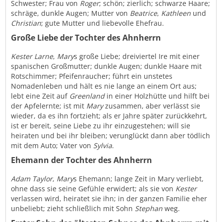
Schwester; Frau von
Roger
; schön; zierlich; schwarze Haare;
schräge, dunkle Augen; Mutter von
Beatrice
,
Kathleen
und
Christian
; gute Mutter und liebevolle Ehefrau.
Große Liebe der Tochter des Ahnherrn
Kester Larne
,
Mary
s große Liebe; dreiviertel Ire mit einer
spanischen Großmutter; dunkle Augen; dunkle Haare mit
Rotschimmer; Pfeifenraucher; führt ein unstetes
Nomadenleben und hält es nie lange an einem Ort aus;
lebt eine Zeit auf
Greenland
in einer Holzhütte und hilft bei
der Apfelernte; ist mit
Mary
zusammen, aber verlässt sie
wieder, da es ihn fortzieht; als er Jahre später zurückkehrt,
ist er bereit, seine Liebe zu ihr einzugestehen; will sie
heiraten und bei ihr bleiben; verunglückt dann aber tödlich
mit dem Auto; Vater von
Sylvia
.
Ehemann der Tochter des Ahnherrn
Adam Taylor
,
Mary
s Ehemann; lange Zeit in Mary verliebt,
ohne dass sie seine Gefühle erwidert; als sie von
Kester
verlassen wird, heiratet sie ihn; in der ganzen Familie eher
unbeliebt; zieht schließlich mit Sohn
Stephan
weg.