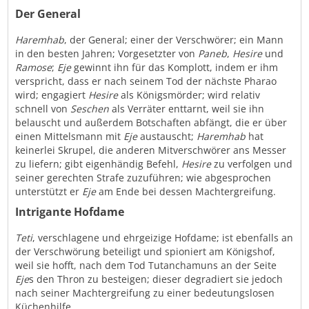
Der General
Haremhab
, der General; einer der Verschwörer; ein Mann
in den besten Jahren; Vorgesetzter von
Paneb
,
Hesire
und
Ramose
;
Eje
gewinnt ihn für das Komplott, indem er ihm
verspricht, dass er nach seinem Tod der nächste Pharao
wird; engagiert
Hesire
als Königsmörder; wird relativ
schnell von
Seschen
als Verräter enttarnt, weil sie ihn
belauscht und außerdem Botschaften abfängt, die er über
einen Mittelsmann mit
Eje
austauscht;
Haremhab
hat
keinerlei Skrupel, die anderen Mitverschwörer ans Messer
zu liefern; gibt eigenhändig Befehl,
Hesire
zu verfolgen und
seiner gerechten Strafe zuzuführen; wie abgesprochen
unterstützt er
Eje
am Ende bei dessen Machtergreifung.
Intrigante Hofdame
Teti
, verschlagene und ehrgeizige Hofdame; ist ebenfalls an
der Verschwörung beteiligt und spioniert am Königshof,
weil sie hofft, nach dem Tod Tutanchamuns an der Seite
Eje
s den Thron zu besteigen; dieser degradiert sie jedoch
nach seiner Machtergreifung zu einer bedeutungslosen
Küchenhilfe.