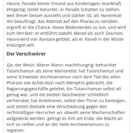
Hesire
,
Paneb
s bester Freund aus Kindertagen; krankhaft
ehrgeizig; leidet darunter, in
Paneb
s Schatten zu stehen,
weil dieser besser aussieht und stärker ist; als
Haremhab
ihn beauftragt, das Attentat auf den Pharao zu verüben,
ergreift er die Chance, etwas Bedeutendes zu tun, und wird
zum Verräter; er entführt sowohl
Mereti
als auch
Seschen
;
Hesire
wird von
Ramose
getötet, als er
Paneb
in der Wüste
erwürgen will.
Der Verschwörer
Eje
, der Wesir; älterer Mann; machthungrig; betrachtet
Tutanchamun als seine Marionette; hat Tutanchamun und
seine Schwester Anchesenamun nach dem Tod des alten
Pharaos von Achet-Aton nach Memphis gebracht, die
Regierungsgeschäfte geleitet, bis Tutanchamun selbst alt
genug war, und die beiden Geschwister schließlich
verheiratet; hat Ambitionen, selbst den Thron zu besteigen,
und zettelt deshalb eine Verschwörung gegen den
rechtmäßigen Herrscher an; obwohl seine Machenschaften
aufgedeckt werden, gelingt es ihm am Ende, die Macht an
sich zu reißen und an der Seite Anchesenamuns zu
regieren.