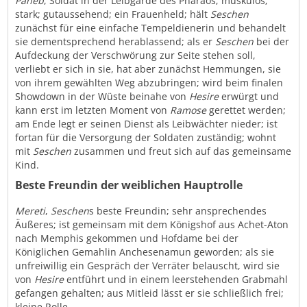
Paneb
, Soldat in der Leibgarde des Pharaos; muskulös;
stark; gutaussehend; ein Frauenheld; hält
Seschen
zunächst für eine einfache Tempeldienerin und behandelt
sie dementsprechend herablassend; als er
Seschen
bei der
Aufdeckung der Verschwörung zur Seite stehen soll,
verliebt er sich in sie, hat aber zunächst Hemmungen, sie
von ihrem gewählten Weg abzubringen; wird beim finalen
Showdown in der Wüste beinahe von
Hesire
erwürgt und
kann erst im letzten Moment von
Ramose
gerettet werden;
am Ende legt er seinen Dienst als Leibwächter nieder; ist
fortan für die Versorgung der Soldaten zuständig; wohnt
mit
Seschen
zusammen und freut sich auf das gemeinsame
Kind.
Beste Freundin der weiblichen Hauptrolle
Mereti
,
Seschen
s beste Freundin; sehr ansprechendes
Äußeres; ist gemeinsam mit dem Königshof aus Achet-Aton
nach Memphis gekommen und Hofdame bei der
Königlichen Gemahlin Anchesenamun geworden; als sie
unfreiwillig ein Gespräch der Verräter belauscht, wird sie
von
Hesire
entführt und in einem leerstehenden Grabmahl
gefangen gehalten; aus Mitleid lässt er sie schließlich frei;
kleine Rolle.