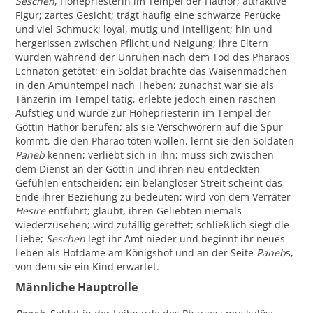
Seschen
, Hohepriesterin im Tempel der Hathor; attraktive
Figur; zartes Gesicht; trägt häufig eine schwarze Perücke
und viel Schmuck; loyal, mutig und intelligent; hin und
hergerissen zwischen Pflicht und Neigung; ihre Eltern
wurden während der Unruhen nach dem Tod des Pharaos
Echnaton getötet; ein Soldat brachte das Waisenmädchen
in den Amuntempel nach Theben; zunächst war sie als
Tänzerin im Tempel tätig, erlebte jedoch einen raschen
Aufstieg und wurde zur Hohepriesterin im Tempel der
Göttin Hathor berufen; als sie Verschwörern auf die Spur
kommt, die den Pharao töten wollen, lernt sie den Soldaten
Paneb
kennen; verliebt sich in ihn; muss sich zwischen
dem Dienst an der Göttin und ihren neu entdeckten
Gefühlen entscheiden; ein belangloser Streit scheint das
Ende ihrer Beziehung zu bedeuten; wird von dem Verräter
Hesire
entführt; glaubt, ihren Geliebten niemals
wiederzusehen; wird zufällig gerettet; schließlich siegt die
Liebe;
Seschen
legt ihr Amt nieder und beginnt ihr neues
Leben als Hofdame am Königshof und an der Seite
Paneb
s,
von dem sie ein Kind erwartet.
Männliche Hauptrolle