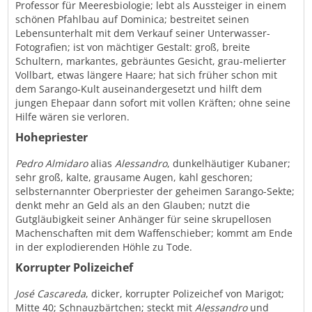
Professor für Meeresbiologie; lebt als Aussteiger in einem
schönen Pfahlbau auf Dominica; bestreitet seinen
Lebensunterhalt mit dem Verkauf seiner Unterwasser-
Fotografien; ist von mächtiger Gestalt: groß, breite
Schultern, markantes, gebräuntes Gesicht, grau-melierter
Vollbart, etwas längere Haare; hat sich früher schon mit
dem Sarango-Kult auseinandergesetzt und hilft dem
jungen Ehepaar dann sofort mit vollen Kräften; ohne seine
Hilfe wären sie verloren.
Hohepriester
Pedro
Almidaro
alias
Alessandro
, dunkelhäutiger Kubaner;
sehr groß, kalte, grausame Augen, kahl geschoren;
selbsternannter Oberpriester der geheimen Sarango-Sekte;
denkt mehr an Geld als an den Glauben; nutzt die
Gutgläubigkeit seiner Anhänger für seine skrupellosen
Machenschaften mit dem Waffenschieber; kommt am Ende
in der explodierenden Höhle zu Tode.
Korrupter Polizeichef
José
Cascareda
, dicker, korrupter Polizeichef von Marigot;
Mitte 40; Schnauzbärtchen; steckt mit
Alessandro
und