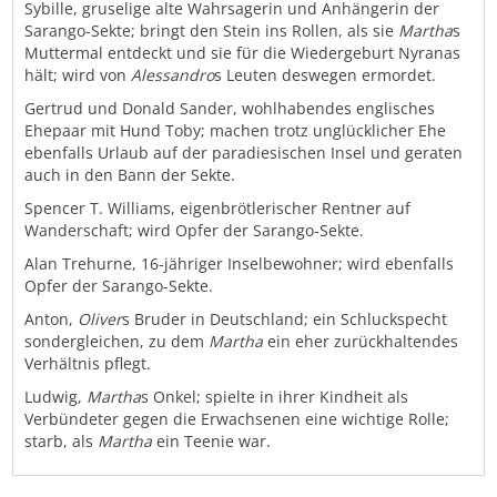
Sybille, gruselige alte Wahrsagerin und Anhängerin der
Sarango-Sekte; bringt den Stein ins Rollen, als sie
Martha
s
Muttermal entdeckt und sie für die Wiedergeburt Nyranas
hält; wird von
Alessandro
s Leuten deswegen ermordet.
Gertrud und Donald Sander, wohlhabendes englisches
Ehepaar mit Hund Toby; machen trotz unglücklicher Ehe
ebenfalls Urlaub auf der paradiesischen Insel und geraten
auch in den Bann der Sekte.
Spencer T. Williams, eigenbrötlerischer Rentner auf
Wanderschaft; wird Opfer der Sarango-Sekte.
Alan Trehurne, 16-jähriger Inselbewohner; wird ebenfalls
Opfer der Sarango-Sekte.
Anton,
Oliver
s Bruder in Deutschland; ein Schluckspecht
sondergleichen, zu dem
Martha
ein eher zurückhaltendes
Verhältnis pflegt.
Ludwig,
Martha
s Onkel; spielte in ihrer Kindheit als
Verbündeter gegen die Erwachsenen eine wichtige Rolle;
starb, als
Martha
ein Teenie war.