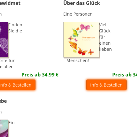
gewidmet
Über das Glück
n
Eine Personen
Finden
Viel
Sie die
Glück
für
einen
lieben
orte für
Menschen!
e aller
Preis ab
34.99
€
Preis ab
3
Info & Bestellen
Info & Bestellen
ebe
n
Ein