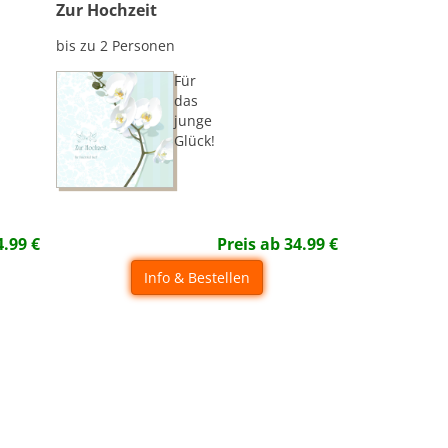
Zur Hochzeit
bis zu 2 Personen
Für
das
junge
Glück!
4.99
€
Preis ab
34.99
€
Info & Bestellen