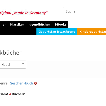
Suche
cher
Klassiker
Jugendbücher
E-Books
Geburtstag Erwachsene
Kindergeburtsta
kbücher
nkbuch
enre:
Geschenkbuch
esamt
4
Büchern