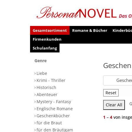
Gesamtsortiment
Romane & Bücher
Kinderbü
Firmenkunden
Schulanfang
Genre
Geschen
Liebe
Gesche
Krimi - Thriller
Historisch
Reset
Abenteuer
Mystery - Fantasy
G
Clear All
Englische Romane
Geschenkbücher
1
–
4
von insg
für die Braut
für den Bräutigam