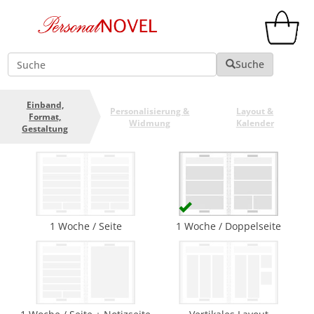
Suche
Suche
Einband,
Personalisierung
&
Layout &
Format,
Widmung
Kalender
Gestaltung
1 Woche / Seite
1 Woche / Doppelseite