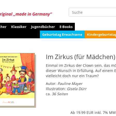
Suche
cher
Klassiker
Jugendbücher
E-Books
Geburtstag Erwachsene
Kindergeburtsta
Im Zirkus (für Mädchen)
Einmal im Zirkus der Clown sein, das m
dieser Wunsch in Erfüllung. Auf einem El
vielleicht doch nur ein Traum?
Autor:
Pauline Mayer
Illustration:
Gisela Dürr
ca.
36 Seiten
Ab 19.99
EUR inkl. 7% MW