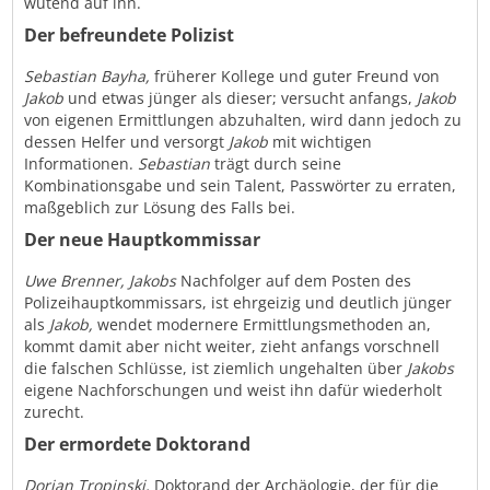
wütend auf ihn.
Der befreundete Polizist
Sebastian Bayha,
früherer Kollege und guter Freund von
Jakob
und etwas jünger als dieser; versucht anfangs,
Jakob
von eigenen Ermittlungen abzuhalten, wird dann jedoch zu
dessen Helfer und versorgt
Jakob
mit wichtigen
Informationen.
Sebastian
trägt durch seine
Kombinationsgabe und sein Talent, Passwörter zu erraten,
maßgeblich zur Lösung des Falls bei.
Der neue Hauptkommissar
Uwe Brenner, Jakobs
Nachfolger auf dem Posten des
Polizeihauptkommissars, ist ehrgeizig und deutlich jünger
als
Jakob,
wendet modernere Ermittlungsmethoden an,
kommt damit aber nicht weiter, zieht anfangs vorschnell
die falschen Schlüsse, ist ziemlich ungehalten über
Jakobs
eigene Nachforschungen und weist ihn dafür wiederholt
zurecht.
Der ermordete Doktorand
Dorian Tropinski,
Doktorand der Archäologie, der für die