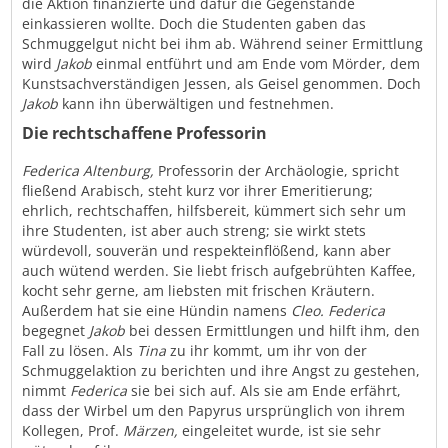
die Aktion finanzierte und dafür die Gegenstände
einkassieren wollte. Doch die Studenten gaben das
Schmuggelgut nicht bei ihm ab. Während seiner Ermittlung
wird
Jakob
einmal entführt und am Ende vom Mörder, dem
Kunstsachverständigen Jessen, als Geisel genommen. Doch
Jakob
kann ihn überwältigen und festnehmen.
Die rechtschaffene Professorin
Federica Altenburg,
Professorin der Archäologie, spricht
fließend Arabisch, steht kurz vor ihrer Emeritierung;
ehrlich, rechtschaffen, hilfsbereit, kümmert sich sehr um
ihre Studenten, ist aber auch streng; sie wirkt stets
würdevoll, souverän und respekteinflößend, kann aber
auch wütend werden. Sie liebt frisch aufgebrühten Kaffee,
kocht sehr gerne, am liebsten mit frischen Kräutern.
Außerdem hat sie eine Hündin namens
Cleo.
Federica
begegnet
Jakob
bei dessen Ermittlungen und hilft ihm, den
Fall zu lösen. Als
Tina
zu ihr kommt, um ihr von der
Schmuggelaktion zu berichten und ihre Angst zu gestehen,
nimmt
Federica
sie bei sich auf. Als sie am Ende erfährt,
dass der Wirbel um den Papyrus ursprünglich von ihrem
Kollegen, Prof.
Märzen,
eingeleitet wurde, ist sie sehr