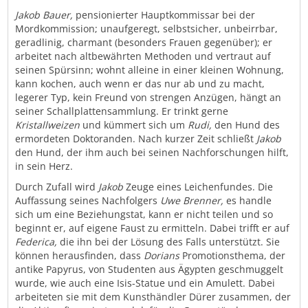
Jakob Bauer,
pensionierter Hauptkommissar bei der
Mordkommission; unaufgeregt, selbstsicher, unbeirrbar,
geradlinig, charmant (besonders Frauen gegenüber); er
arbeitet nach altbewährten Methoden und vertraut auf
seinen Spürsinn; wohnt alleine in einer kleinen Wohnung,
kann kochen, auch wenn er das nur ab und zu macht,
legerer Typ, kein Freund von strengen Anzügen, hängt an
seiner Schallplattensammlung. Er trinkt gerne
Kristallweizen
und kümmert sich um
Rudi,
den Hund des
ermordeten Doktoranden. Nach kurzer Zeit schließt
Jakob
den Hund, der ihm auch bei seinen Nachforschungen hilft,
in sein Herz.
Durch Zufall wird
Jakob
Zeuge eines Leichenfundes. Die
Auffassung seines Nachfolgers
Uwe Brenner,
es handle
sich um eine Beziehungstat, kann er nicht teilen und so
beginnt er, auf eigene Faust zu ermitteln. Dabei trifft er auf
Federica,
die ihn bei der Lösung des Falls unterstützt. Sie
können herausfinden, dass
Dorians
Promotionsthema, der
antike Papyrus, von Studenten aus Ägypten geschmuggelt
wurde, wie auch eine Isis-Statue und ein Amulett. Dabei
arbeiteten sie mit dem Kunsthändler Dürer zusammen, der