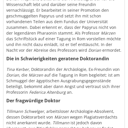
Wissenschaft lebt und darüber seine Freundin
vernachlässigt. Er bearbeitet in seiner Promotion den
geschmuggelten Papyrus und setzt ihn mit schon
vorhandenen Teilen aus dem Fundus der Universität
zusammen. Dabei erkennt er, dass der Papyrus nicht von
der legendären Pharaonin stammt. Als Professor
Märzen
das Schriftstück auf einer Tagung in Rom vorstellen möchte
und ihn nicht dazu einlädt, ist er tief enttäuscht. In der
Nacht vor der Abreise des Professors wird
Dorian
ermordet.
Die in Schwierigkeiten geratene Doktorandin
Tina Kerber,
Doktorandin der Archäologie, Ex-Freundin von
Dorian,
die
Märzen
auf die Tagung in Rom begleitet; ist am
Schmuggel der ägyptischen Ausgrabungsgegenstände
beteiligt, bekommt aber dann Angst und vertraut sich ihrer
Professorin
Federica Altenburg
an.
Der fragwürdige Doktor
Tillmann Schwelger,
arbeitsloser Archäologie-Absolvent,
dessen Doktorarbeit von
Märzen
wegen Plagiatsverdachts
nicht anerkannt wurde.
Tillmann
ist jedoch davon