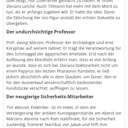
überzeugt, nur Zitierfehler gemacht zu haben; er findet
Dorians
Leiche. Auch
Tillmann
hat mehr mit dem Mord zu
tun, als er anfangs zugeben will. Er hatte die Idee, Dürer
die Fälschung der Isis-Figur anstatt der echten Statuette zu
übergeben.
Der undurchsichtige Professor
Prof.
Georg Märzen,
Professor der Archäologie und eine
Koryphäe auf seinem Gebiet. Er trägt die Verantwortung für
den Schmuggel der ägyptischen Artefakte. Erst nach der
Auflösung des Mordfalls erfährt man, dass er von Anfang
an wusste, dass es sich bei
Dorians
Doktorarbeit nicht um
einen Papyrus der letzten Pharaonin handelte, er ließ
jedoch absichtlich alle in dem Glauben, um Dürer, den er
für den Ausverkauf wissenschaftlich bedeutender
Fundstücke verachtet, auffliegen zu lassen.
Der neugierige Sicherheits-Mitarbeiter
Tim Wenzel,
Elektriker, ist im Hotel, in dem die
Versteigerung der antiken Kunstgegenstände am Abend vor
Märzens Abreise nach Rom stattfindet, für die Sicherheit
zuständig; früherer Nachbar von
Jakob
und hilft ihm