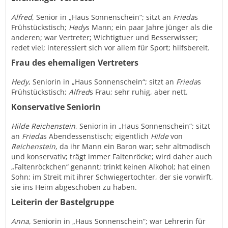
Alfred
, Senior in „Haus Sonnenschein“; sitzt an
Frieda
s
Frühstückstisch;
Hedy
s Mann; ein paar Jahre jünger als die
anderen; war Vertreter; Wichtigtuer und Besserwisser;
redet viel; interessiert sich vor allem für Sport; hilfsbereit.
Frau des ehemaligen Vertreters
Hedy
, Seniorin in „Haus Sonnenschein“; sitzt an
Frieda
s
Frühstückstisch;
Alfred
s Frau; sehr ruhig, aber nett.
Konservative Seniorin
Hilde Reichenstein
, Seniorin in „Haus Sonnenschein“; sitzt
an
Frieda
s Abendessenstisch; eigentlich
Hilde
von
Reichenstein
, da ihr Mann ein Baron war; sehr altmodisch
und konservativ; trägt immer Faltenröcke; wird daher auch
„Faltenröckchen“ genannt; trinkt keinen Alkohol; hat einen
Sohn; im Streit mit ihrer Schwiegertochter, der sie vorwirft,
sie ins Heim abgeschoben zu haben.
Leiterin der Bastelgruppe
Anna
, Seniorin in „Haus Sonnenschein“; war Lehrerin für