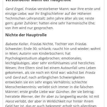
Gerd Engel
,
Frieda
s verstorbener Mann; war ihre erste und
einzige Liebe; war ihr Englischlehrer auf der Höheren
Technischen Lehranstalt; zehn Jahre älter als sie; reiste
gern; guter Zuhörer; hatten eine sehr harmonische Ehe;
von ihm wird nur gesprochen.
Nichte der Hauptrolle
Babette Keller
,
Frieda
s Nichte, Tochter von
Frieda
s
Schwester; Ende 30; schlank; raucht hin und wieder; wohnt
in Wien; Autorin von Kinderbüchern; hat
Psychologiestudium abgebrochen; emotionales,
leichtgläubiges, aber sehr einfühlsames und herzliches
Wesen; ihre Eltern sind bei einem Autounfall ums Leben
gekommen, als sie noch ein Kind war; wächst bei
Frieda
und
Gerd
auf; nach anfänglichen Schwierigkeiten
entwickeln sie ein sehr enges Verhältnis; schlechte
Menschenkenntnis; verliebt sich immer in die falschen
Männer; erste große Liebe war
Günther
, der sie betrog;
heiratete
Werner
, der ihr aber zu langweilig wurde; ist mit
Horst
verlobt, der aber in Wirklichkeit nur hinter ihrem
Geld her ist, das er auch bekommt; erholt sich allerdings