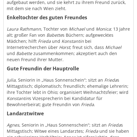
aufgebaut werden, und sie kehrt zu ihrem Freund zurück,
mit dem sie nach Wien zieht.
Enkeltochter des guten Freundes
Laura Rathmann
, Tochter von
Michael
und
Monica
; 13 Jahre
alt; großer Fan von
Babette
s Büchern; aufgewecktes
Mädchen; hilft
Frieda
und
Konstantin
bei
Internetrecherchen über
Horst
; freut sich, dass
Michael
und
Babette
zusammenkommen; akzeptiert auch den
neuen Freund ihrer Mutter.
Gute Freundin der Hauptrolle
Julia
, Seniorin in „Haus Sonnenschein“; sitzt an
Frieda
s
Mittagstisch; diplomatisch; freundlich; ehemalige Lehrerin;
ihre Tochter lebt in Ohio; organisiert Weihnachtsfeier; wird
Konstantin
s Vizesprecherin bei Kandidatur für
Bewohnerbeirat; gute Freundin von
Frieda
.
Landarztwitwe
Agnes
, Seniorin in „Haus Sonnenschein“; sitzt an
Frieda
s
Mittagstisch; Witwe eines Landarztes;
Frieda
und sie haben