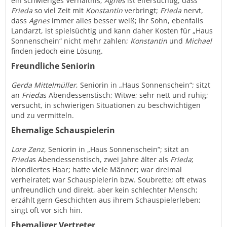
ein schwieriges Verhältnis;
Agnes
ist eifersüchtig, dass
Frieda
so viel Zeit mit
Konstantin
verbringt;
Frieda
nervt,
dass
Agnes
immer alles besser weiß; ihr Sohn, ebenfalls
Landarzt, ist spielsüchtig und kann daher Kosten für „Haus
Sonnenschein“ nicht mehr zahlen;
Konstantin
und
Michael
finden jedoch eine Lösung.
Freundliche Seniorin
Gerda Mittelmüller
, Seniorin in „Haus Sonnenschein“; sitzt
an
Frieda
s Abendessenstisch; Witwe; sehr nett und ruhig;
versucht, in schwierigen Situationen zu beschwichtigen
und zu vermitteln.
Ehemalige Schauspielerin
Lore Zenz
, Seniorin in „Haus Sonnenschein“; sitzt an
Frieda
s Abendessenstisch, zwei Jahre älter als
Frieda
;
blondiertes Haar; hatte viele Männer; war dreimal
verheiratet; war Schauspielerin bzw. Soubrette; oft etwas
unfreundlich und direkt, aber kein schlechter Mensch;
erzählt gern Geschichten aus ihrem Schauspielerleben;
singt oft vor sich hin.
Ehemaliger Vertreter