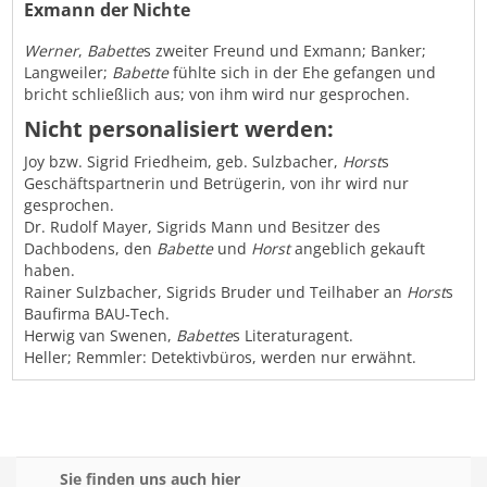
Exmann der Nichte
Werner
,
Babette
s zweiter Freund und Exmann; Banker;
Langweiler;
Babette
fühlte sich in der Ehe gefangen und
bricht schließlich aus; von ihm wird nur gesprochen.
Nicht personalisiert werden:
Joy bzw. Sigrid Friedheim, geb. Sulzbacher,
Horst
s
Geschäftspartnerin und Betrügerin, von ihr wird nur
gesprochen.
Dr. Rudolf Mayer, Sigrids Mann und Besitzer des
Dachbodens, den
Babette
und
Horst
angeblich gekauft
haben.
Rainer Sulzbacher, Sigrids Bruder und Teilhaber an
Horst
s
Baufirma BAU-Tech.
Herwig van Swenen,
Babette
s Literaturagent.
Heller; Remmler: Detektivbüros, werden nur erwähnt.
Sie finden uns auch hier