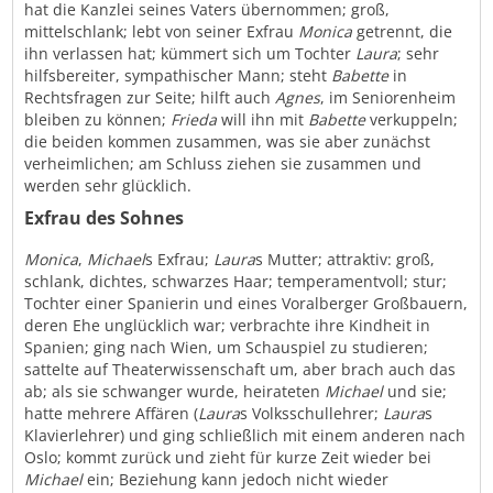
hat die Kanzlei seines Vaters übernommen; groß,
mittelschlank; lebt von seiner Exfrau
Monica
getrennt, die
ihn verlassen hat; kümmert sich um Tochter
Laura
; sehr
hilfsbereiter, sympathischer Mann; steht
Babette
in
Rechtsfragen zur Seite; hilft auch
Agnes
, im Seniorenheim
bleiben zu können;
Frieda
will ihn mit
Babette
verkuppeln;
die beiden kommen zusammen, was sie aber zunächst
verheimlichen; am Schluss ziehen sie zusammen und
werden sehr glücklich.
Exfrau des Sohnes
Monica
,
Michael
s Exfrau;
Laura
s Mutter; attraktiv: groß,
schlank, dichtes, schwarzes Haar; temperamentvoll; stur;
Tochter einer Spanierin und eines Voralberger Großbauern,
deren Ehe unglücklich war; verbrachte ihre Kindheit in
Spanien; ging nach Wien, um Schauspiel zu studieren;
sattelte auf Theaterwissenschaft um, aber brach auch das
ab; als sie schwanger wurde, heirateten
Michael
und sie;
hatte mehrere Affären (
Laura
s Volksschullehrer;
Laura
s
Klavierlehrer) und ging schließlich mit einem anderen nach
Oslo; kommt zurück und zieht für kurze Zeit wieder bei
Michael
ein; Beziehung kann jedoch nicht wieder