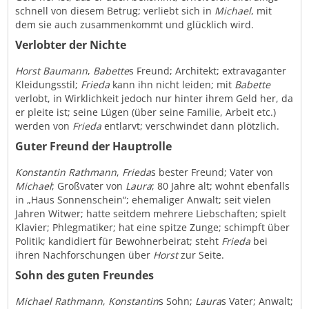
schnell von diesem Betrug; verliebt sich in
Michael
, mit
dem sie auch zusammenkommt und glücklich wird.
Verlobter der Nichte
Horst Baumann
,
Babette
s Freund; Architekt; extravaganter
Kleidungsstil;
Frieda
kann ihn nicht leiden; mit
Babette
verlobt, in Wirklichkeit jedoch nur hinter ihrem Geld her, da
er pleite ist; seine Lügen (über seine Familie, Arbeit etc.)
werden von
Frieda
entlarvt; verschwindet dann plötzlich.
Guter Freund der Hauptrolle
Konstantin Rathmann
,
Frieda
s bester Freund; Vater von
Michael
; Großvater von
Laura
; 80 Jahre alt; wohnt ebenfalls
in „Haus Sonnenschein“; ehemaliger Anwalt; seit vielen
Jahren Witwer; hatte seitdem mehrere Liebschaften; spielt
Klavier; Phlegmatiker; hat eine spitze Zunge; schimpft über
Politik; kandidiert für Bewohnerbeirat; steht
Frieda
bei
ihren Nachforschungen über
Horst
zur Seite.
Sohn des guten Freundes
Michael Rathmann
,
Konstantin
s Sohn;
Laura
s Vater; Anwalt;