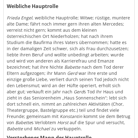
Weibliche Hauptrolle
Frieda Engel
, weibliche Hauptrolle; Witwe; rüstige, muntere
alte Dame; fährt noch immer gern ihren alten Mercedes;
verreist nicht gern; kommt aus dem kleinen
österreichischen Ort Niederholzen; hat nach ihrem
Studium die Baufirma ihres Vaters übernommen; hatte es
in der damaligen Zeit schwer, sich als Frau durchzusetzen;
liebte ihren Beruf und wollte unbedingt arbeiten; wurde
und wird von anderen als Karrierefrau und Emanze
bezeichnet; hat ihre Nichte
Babette
nach dem Tod derer
Eltern aufgezogen; ihr Mann
Gerd
war ihre erste und
einzige große Liebe, verliert durch seinen Tod jedoch nicht
den Lebensmut; wird an der Hüfte operiert, erholt sich
aber gut; verkauft ein Jahr nach
Gerd
s Tod ihr Haus und
zieht in das Seniorenheim „Haus Sonnenschein“; lebt sich
dort schnell ein, nimmt an zahlreichen Aktivitäten (Chor,
Theatergruppe, Bastelgruppe etc.) teil und findet viele
Freunde; gemeinsam mit
Konstantin
kommt sie dem Betrug
von
Babette
s Verlobtem
Horst
auf die Spur und versucht,
Babette
und
Michael
zu verkuppeln.
Verstorbener Mann der Hauptrolle