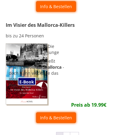
Info & Bestellen
Im Visier des Mallorca-Killers
bis zu 24 Personen
Die
junge
Schriftstellerin genießt
ihren Urlaub auf
Mallorca
-
doch dann weckt sie das
Interesse eines
E-Book
Psychopathen...
Preis ab
19.99
€
Info & Bestellen