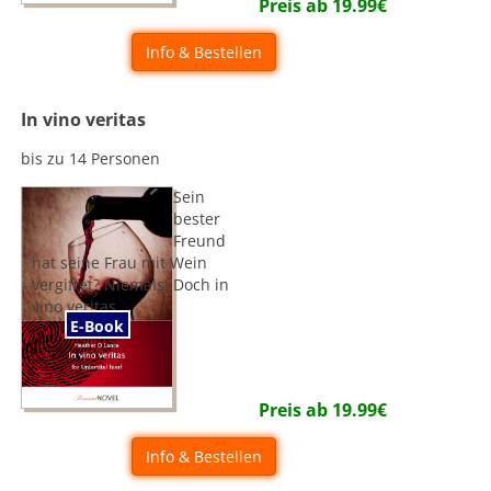
Preis ab
19.99
€
Info & Bestellen
In vino veritas
bis zu 14 Personen
Sein
bester
Freund
hat seine Frau mit Wein
vergiftet? Niemals! Doch in
vino veritas.
E-Book
Preis ab
19.99
€
Info & Bestellen