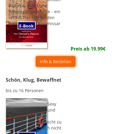
Papyrus, Mord und
Schmuggelgeschäfte - ein
vertrackter Fall für den
pensionierten Kommissar
E-Book
Preis ab
19.99
€
Info & Bestellen
Schön, Klug, Bewaffnet
bis zu 16 Personen
Sexy
und
bewaffnet - schöne
Polizistinnen sind nicht zu
unterschätzen, auch nicht
im Urlaub