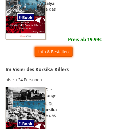
ihren Urlaub in
Antalya
-
doch dann weckt sie das
Interesse eines
E-Book
Psychopathen...
Preis ab
19.99
€
Info & Bestellen
Im Visier des Korsika-Killers
bis zu 24 Personen
Die
junge
Schriftstellerin genießt
ihren Urlaub auf
Korsika
-
doch dann weckt sie das
Interesse eines
E-Book
Psychopathen...