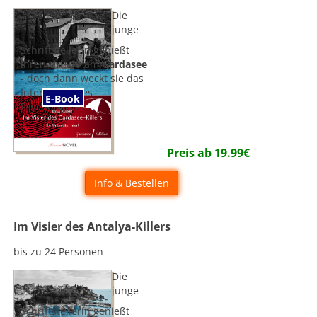
Die
junge
Schriftstellerin genießt
ihren Urlaub am
Gardasee
- doch dann weckt sie das
Interesse eines
E-Book
Psychopathen...
Preis ab
19.99
€
Info & Bestellen
Im Visier des Antalya-Killers
bis zu 24 Personen
Die
junge
Schriftstellerin genießt