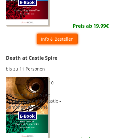
E-Book
Preis ab
19.99
€
Info & Bestellen
Death at Castle Spire
bis zu 11 Personen
10
weekend guests are
trapped in an old castle -
amongst them one
murderer...
E-Book