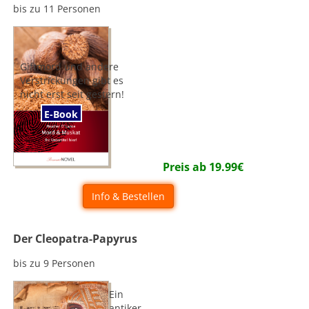
bis zu 11 Personen
Giftmord und andere
Verstrickungen gibt es
nicht erst seit gestern!
E-Book
Preis ab
19.99
€
Info & Bestellen
Der Cleopatra-Papyrus
bis zu 9 Personen
Ein
antiker