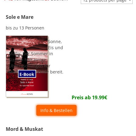
Sole e Mare
bis zu 13 Personen
Sonne,
Eis und
Mafia: Der Sommer in
Sizilien hält einige
Überraschungen für
Mutter und Tochter bereit.
E-Book
Preis ab
19.99
€
Info & Bestellen
Mord & Muskat