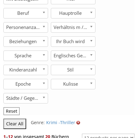
Beruf
Hauptrolle
Personenanzahl
Verhältnis m / w
Beziehungen
Ihr Buch wird
Sprache
Englisches Genre
Kinderanzahl
Stil
Epoche
Kulisse
Städte / Gegenden
Reset
Genre:
Krimi -Thriller
Clear All
1
–
12
von insgesamt
20
Büchern