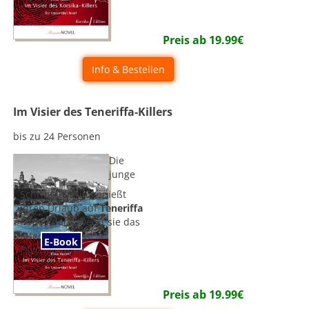
Preis ab
19.99
€
Info & Bestellen
Im Visier des Teneriffa-Killers
bis zu 24 Personen
Die
junge
Schriftstellerin genießt
ihren Urlaub auf
Teneriffa
- doch dann weckt sie das
Interesse eines
E-Book
Psychopathen...
Preis ab
19.99
€