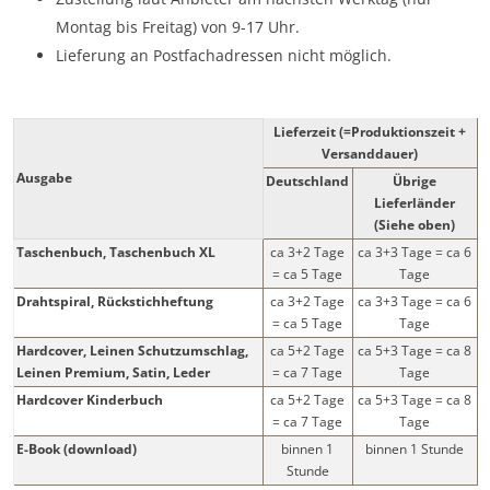
Montag bis Freitag) von 9-17 Uhr.
Lieferung an Postfachadressen nicht möglich.
Lieferzeit (=Produktionszeit +
Versanddauer)
Ausgabe
Deutschland
Übrige
Lieferländer
(Siehe oben)
Taschenbuch, Taschenbuch XL
ca
3
+2 Tage
ca
3
+3 Tage = ca
6
= ca
5
Tage
Tage
Drahtspiral, Rückstichheftung
ca
3
+2 Tage
ca
3
+3 Tage = ca
6
= ca
5
Tage
Tage
Hardcover, Leinen Schutzumschlag,
ca
5
+2 Tage
ca
5
+3 Tage = ca
8
Leinen Premium, Satin, Leder
= ca
7
Tage
Tage
Hardcover Kinderbuch
ca
5
+2 Tage
ca
5
+3 Tage = ca
8
= ca
7
Tage
Tage
E-Book (download)
binnen 1
binnen 1 Stunde
Stunde