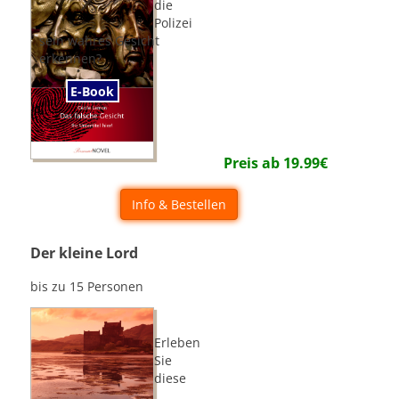
die
Polizei
sein wahres Gesicht
erkennen?
E-Book
Preis ab
19.99
€
Info & Bestellen
Der kleine Lord
bis zu 15 Personen
Erleben
Sie
diese