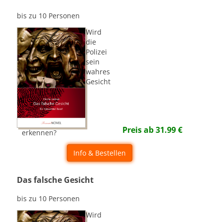
bis zu 10 Personen
Wird
die
Polizei
sein
wahres
Gesicht
Preis ab
31.99
€
erkennen?
Info & Bestellen
Das falsche Gesicht
bis zu 10 Personen
Wird