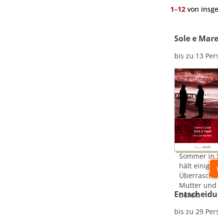
1
–
12
von insg
Sole e Mar
bis zu 13 Pe
Sommer in S
hält einige
Überraschu
Mutter und
Entscheidu
bereit.
bis zu 29 Pe