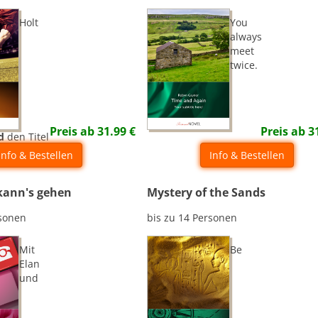
Holt
You
always
meet
twice.
Preis ab
31.99
€
Preis ab
3
d
den Titel
meister
Info & Bestellen
Info & Bestellen
 kann's gehen
Mystery of the Sands
rsonen
bis zu 14 Personen
Mit
Be
Elan
und