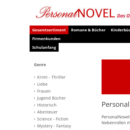
Gesamtsortiment
Romane & Bücher
Kinderbü
Firmenkunden
Schulanfang
Genre
Krimi - Thriller
Liebe
Frauen
Jugend Bücher
Personal
Historisch
Abenteuer
PersonalNovels
Science - Fiction
Nebenrollen mi
Mystery - Fantasy