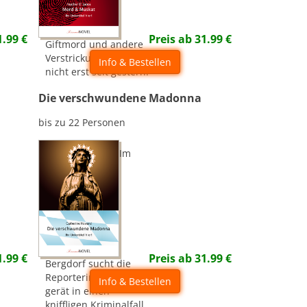
1.99
€
Preis ab
31.99
€
Giftmord und andere
Verstrickungen gibt es
Info & Bestellen
nicht erst seit gestern!
Die verschwundene Madonna
bis zu 22 Personen
Im
1.99
€
Preis ab
31.99
€
Bergdorf sucht die
Reporterin Ruhe  und
Info & Bestellen
gerät in einen
kniffligen Kriminalfall.