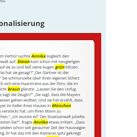
ut.
onalisierung
m Verhör suchte
Annika
sogleich den
nwalt auf.
Simon
kam schon mit neugierigen
auf sie zu und ließ seine Augen
grün
blitzen.
s hat sie gesagt?”„Der Gärtner ist der
” Sie schmunzelte über ihren eigenen Scherz
ch sich eine Haarsträne aus der Stirn, die im
icht
braun
glänzte. „Lassen Sie den Unfug.
s sagt die Zeugin?” „Sie sagt, dass die Mayers
 essen gehen wollten. Und sie hat erzählt, dass
er im Keller ihres Hauses in
München
 versteckt hat, um ihren Mann zu
en.” „Ich wusste es!” Der Staatsanwalt jubelte.
sten Sie?”, fragte
Annika
etwas irritiert. „Dass
 beiden schon seit geraumer Zeit der Haussegen
ing. Er hat das mit den Kameras spitz gekriegt