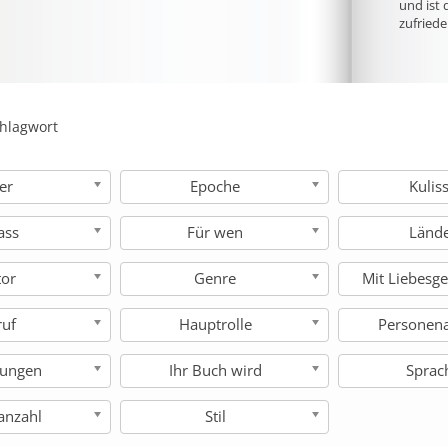
und ist 
zufriede
hlagwort
ter
Epoche
Kulis
ass
Für wen
Länd
tor
Genre
Mit Liebesge
ruf
Hauptrolle
Personen
hungen
Ihr Buch wird
Sprac
anzahl
Stil