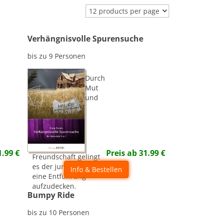
Verhängnisvolle Spurensuche
bis zu 9 Personen
Durch
Mut
und
1.99
€
Preis ab
31.99
€
Freundschaft gelingt
es der jungen Heldin,
Info & Bestellen
eine Entführung
aufzudecken.
Bumpy Ride
bis zu 10 Personen