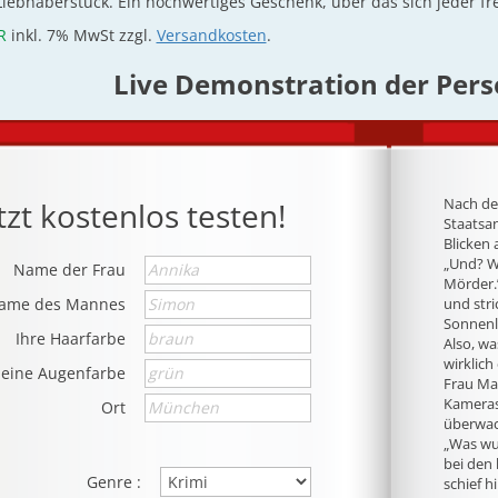
iebhaberstück. Ein hochwertiges Geschenk, über das sich jeder fre
R
inkl. 7% MwSt zzgl.
Versandkosten
.
Live Demonstration der Pers
Nach de
tzt kostenlos testen!
Staatsa
Blicken 
„Und? Wa
Name der Frau
Mörder.
ame des Mannes
und stri
Sonnenl
Ihre Haarfarbe
Also, wa
wirklich
Seine Augenfarbe
Frau May
Kameras
Ort
überwach
„Was wus
bei den
Genre :
schief h