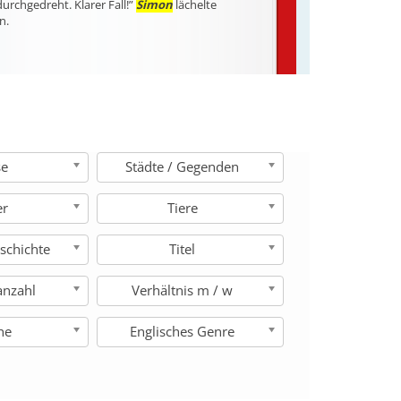
durchgedreht. Klarer Fall!”
Simon
lächelte
n.
se
Städte / Gegenden
er
Tiere
schichte
Titel
anzahl
Verhältnis m / w
he
Englisches Genre