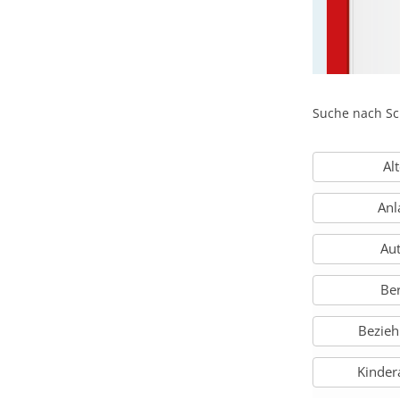
Suche nach Sc
Al
Anl
Au
Be
Bezie
Kinder