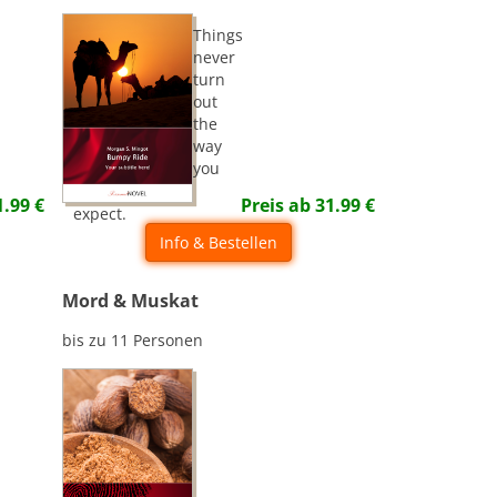
Things
never
turn
out
the
way
you
1.99
€
Preis ab
31.99
€
expect.
Info & Bestellen
Mord & Muskat
bis zu 11 Personen