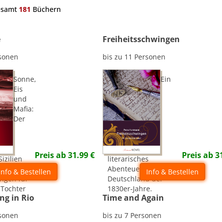
esamt
181
Büchern
e
Freiheitsschwingen
rsonen
bis zu 11 Personen
Sonne,
Ein
Eis
und
Mafia:
Der
Preis ab
31.99
€
Preis ab
3
izilien
literarisches
Abenteuer im
Info & Bestellen
Info & Bestellen
ngen für
Deutschland der
 Tochter
1830er-Jahre.
ng in Rio
Time and Again
rsonen
bis zu 7 Personen