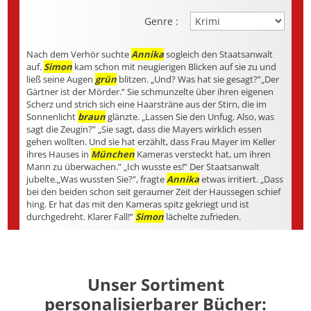
Genre :
Nach dem Verhör suchte
Annika
sogleich den Staatsanwalt
auf.
Simon
kam schon mit neugierigen Blicken auf sie zu und
ließ seine Augen
grün
blitzen. „Und? Was hat sie gesagt?”„Der
Gärtner ist der Mörder.” Sie schmunzelte über ihren eigenen
Scherz und strich sich eine Haarsträne aus der Stirn, die im
Sonnenlicht
braun
glänzte. „Lassen Sie den Unfug. Also, was
sagt die Zeugin?” „Sie sagt, dass die Mayers wirklich essen
gehen wollten. Und sie hat erzählt, dass Frau Mayer im Keller
ihres Hauses in
München
Kameras versteckt hat, um ihren
Mann zu überwachen.” „Ich wusste es!” Der Staatsanwalt
jubelte.„Was wussten Sie?”, fragte
Annika
etwas irritiert. „Dass
bei den beiden schon seit geraumer Zeit der Haussegen schief
hing. Er hat das mit den Kameras spitz gekriegt und ist
durchgedreht. Klarer Fall!”
Simon
lächelte zufrieden.
Unser Sortiment
personalisierbarer Bücher: