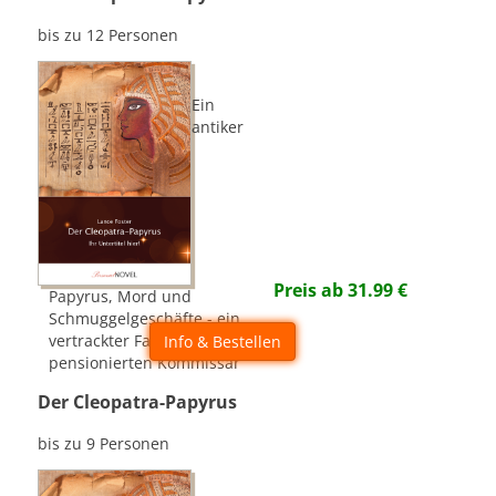
bis zu 12 Personen
Ein
antiker
Preis ab
31.99
€
Papyrus, Mord und
Schmuggelgeschäfte - ein
vertrackter Fall für den
Info & Bestellen
pensionierten Kommissar
Der Cleopatra-Papyrus
bis zu 9 Personen