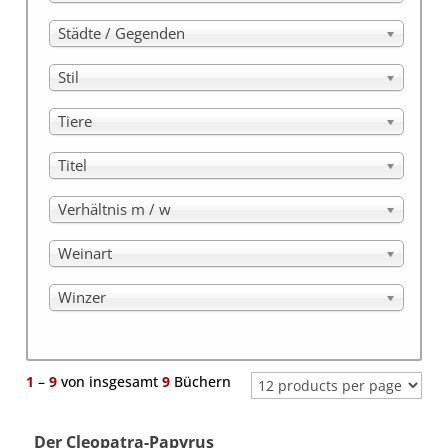
Städte / Gegenden
Stil
Tiere
Titel
Verhältnis m / w
Weinart
Winzer
1
–
9
von insgesamt
9
Büchern
Der Cleopatra-Papyrus