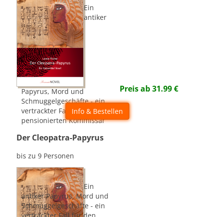
Ein
antiker
Preis ab
31.99
€
Papyrus, Mord und
Schmuggelgeschäfte - ein
vertrackter Fall für den
Info & Bestellen
pensionierten Kommissar
Der Cleopatra-Papyrus
bis zu 9 Personen
Ein
antiker Papyrus, Mord und
Schmuggelgeschäfte - ein
vertrackter Fall für den