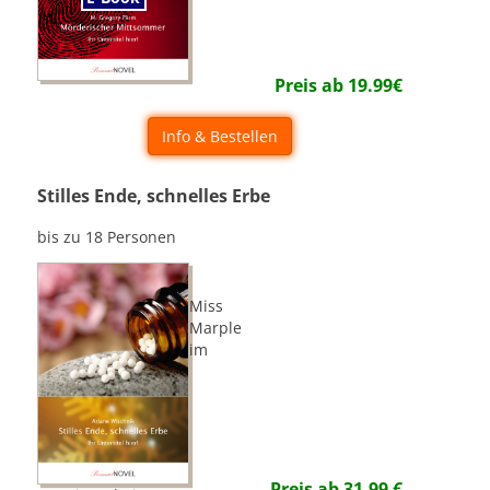
Preis ab
19.99
€
Info & Bestellen
Stilles Ende, schnelles Erbe
bis zu 18 Personen
Miss
Marple
im
Preis ab
31.99
€