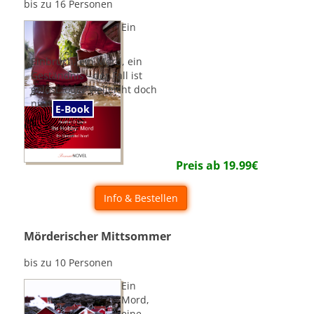
bis zu 16 Personen
Ein
Einbruch, ein Mord, ein
Geständnis - der Fall ist
gelöst, oder vielleicht doch
nicht?
E-Book
Preis ab
19.99
€
Info & Bestellen
Mörderischer Mittsommer
bis zu 10 Personen
Ein
Mord,
eine