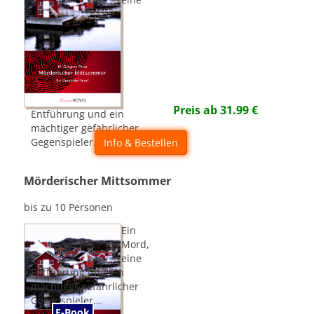
Preis ab
31.99
€
Entführung und ein
mächtiger gefährlicher
Gegenspieler...
Info & Bestellen
Mörderischer Mittsommer
bis zu 10 Personen
Ein
Mord,
eine
Entführung und ein
mächtiger gefährlicher
Gegenspieler...
E-Book