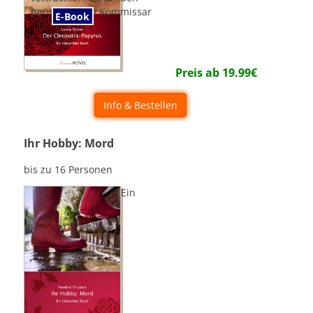
pensionierten Kommissar
E-Book
Preis ab
19.99
€
Info & Bestellen
Ihr Hobby: Mord
bis zu 16 Personen
Ein