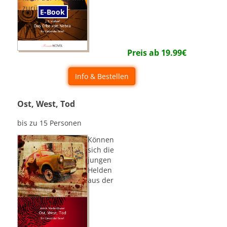
zurückholen?
E-Book
Preis ab
19.99
€
Info & Bestellen
Ost, West, Tod
bis zu 15 Personen
Können
sich die
jungen
Helden
aus der