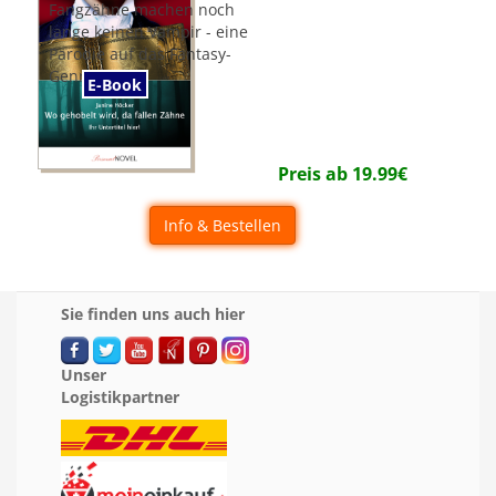
Fangzähne machen noch
lange keinen Vampir - eine
Parodie auf das Fantasy-
Genre
E-Book
Preis ab
19.99
€
Info & Bestellen
Sie finden uns auch hier
Unser
Logistikpartner