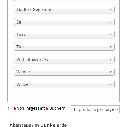
Städte / Gegenden
Stil
Tiere
Titel
Verhältnis m / w
Weinart
Winzer
1
–
6
von insgesamt
6
Büchern
Abenteuer in Dunkelerde