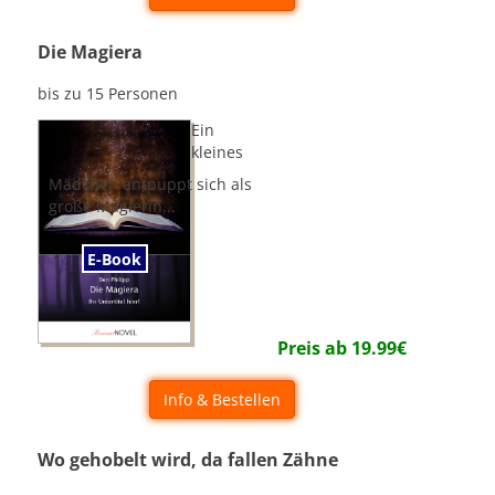
Die Magiera
bis zu 15 Personen
Ein
kleines
Mädchen entpuppt sich als
große Magierin...
E-Book
Preis ab
19.99
€
Info & Bestellen
Wo gehobelt wird, da fallen Zähne