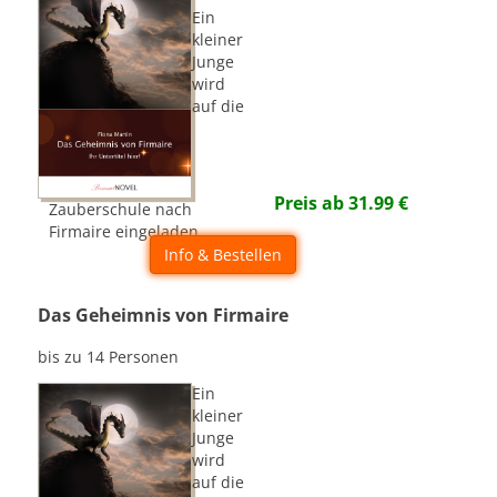
Ein
kleiner
Junge
wird
auf die
Preis ab
31.99
€
Zauberschule nach
Firmaire eingeladen...
Info & Bestellen
Das Geheimnis von Firmaire
bis zu 14 Personen
Ein
kleiner
Junge
wird
auf die