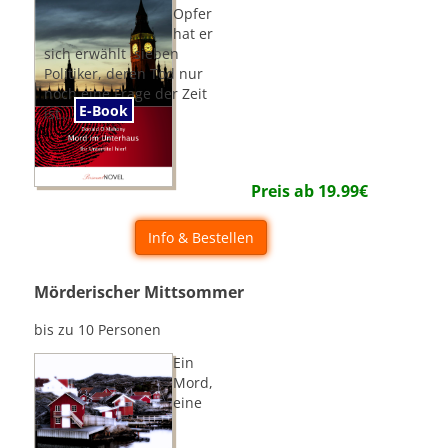
Opfer
hat er
sich erwählt  sieben
Politiker, deren Tod nur
noch eine Frage der Zeit
E-Book
ist...
Preis ab
19.99
€
Info & Bestellen
Mörderischer Mittsommer
bis zu 10 Personen
Ein
Mord,
eine