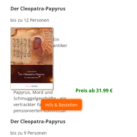
Der Cleopatra-Papyrus
bis zu 12 Personen
Ein
antiker
Preis ab
31.99
€
Papyrus, Mord und
Schmuggelgeschäfte - ein
vertrackter Fall für den
Info & Bestellen
pensionierten Kommissar
Der Cleopatra-Papyrus
bis zu 9 Personen