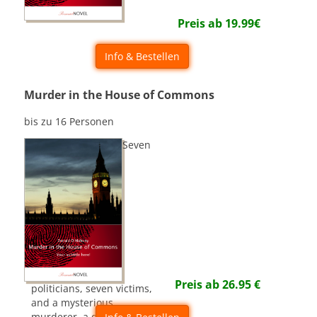
Preis ab
19.99
€
Info & Bestellen
Murder in the House of Commons
bis zu 16 Personen
Seven
Preis ab
26.95
€
politicians, seven victims,
and a mysterious
murderer  a dangerous