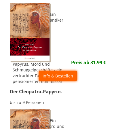
Ein
antiker
Preis ab
31.99
€
Papyrus, Mord und
Schmuggelgeschäfte - ein
vertrackter Fall für den
Info & Bestellen
pensionierten Kommissar
Der Cleopatra-Papyrus
bis zu 9 Personen
Ein
antiker Papyrus, Mord und