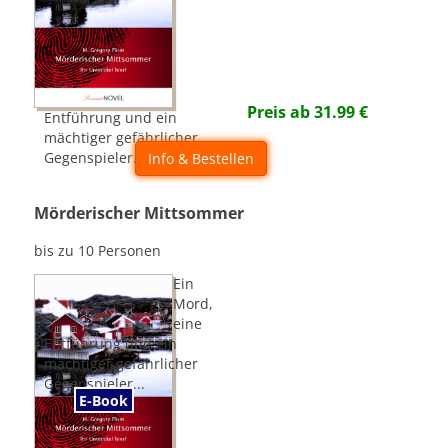
Preis ab
31.99
€
Entführung und ein
mächtiger gefährlicher
Gegenspieler...
Info & Bestellen
Mörderischer Mittsommer
bis zu 10 Personen
Ein
Mord,
eine
Entführung und ein
mächtiger gefährlicher
Gegenspieler...
E-Book