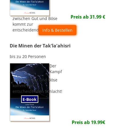
Preis ab
31.99
€
zwischen Gut und Böse
kommt zur
entscheidenden Schlacht!
Info & Bestellen
Die Minen der Tak'la'ahisri
bis zu 20 Personen
Der
Kampf
zwischen Gut und Böse
kommt zur
entscheidenden Schlacht!
E-Book
Preis ab
19.99
€