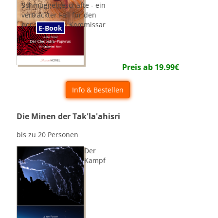
Schmuggelgeschäfte - ein
vertrackter Fall für den
pensionierten Kommissar
E-Book
Preis ab
19.99
€
Info & Bestellen
Die Minen der Tak'la'ahisri
bis zu 20 Personen
Der
Kampf