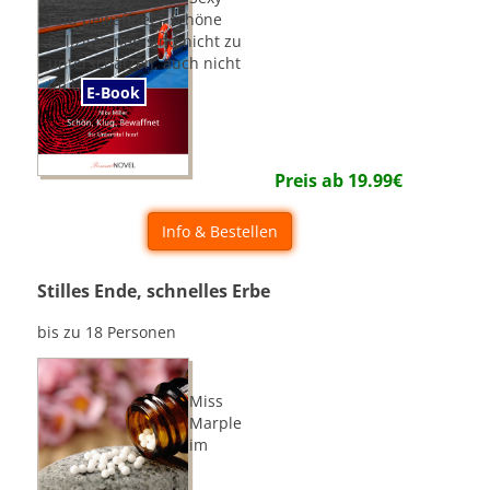
und bewaffnet - schöne
Polizistinnen sind nicht zu
unterschätzen, auch nicht
im Urlaub
E-Book
Preis ab
19.99
€
Info & Bestellen
Stilles Ende, schnelles Erbe
bis zu 18 Personen
Miss
Marple
im