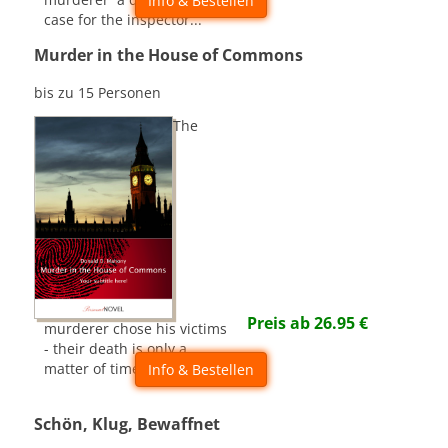
Info & Bestellen
case for the inspector...
Murder in the House of Commons
bis zu 15 Personen
The
Preis ab
26.95
€
murderer chose his victims
- their death is only a
matter of time.
Info & Bestellen
Schön, Klug, Bewaffnet