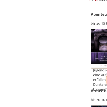
Abenteu
bis zu 15
Jugendl
eine Au
erfüllen
Dunkele
können?
Armee d
bis zu 10