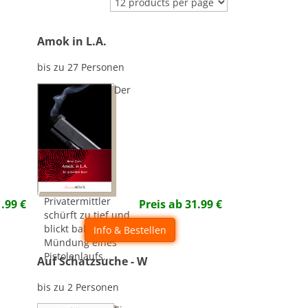
Amok in L.A.
bis zu 27 Personen
Der
Privatermittler
1.99
€
Preis ab
31.99
€
schürft zu tief und
blickt bald in die
Info & Bestellen
Mündung eines
Pistolenlaufs...
Auf Schatzsuche - W
bis zu 2 Personen