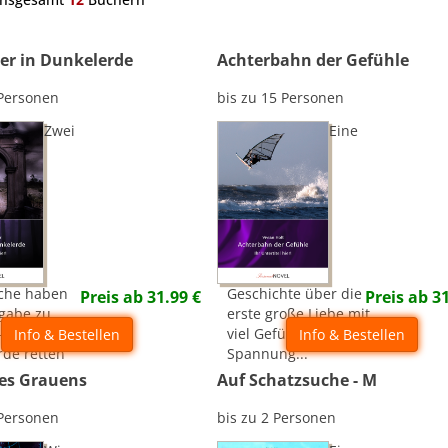
er in Dunkelerde
Achterbahn der Gefühle
 Personen
bis zu 15 Personen
Zwei
Eine
iche haben
Geschichte über die
Preis ab
31.99
€
Preis ab
3
fgabe zu
erste große Liebe mit
 - werden sie
viel Gefühl, Witz und
Info & Bestellen
Info & Bestellen
rde retten
Spannung...
es Grauens
Auf Schatzsuche - M
 Personen
bis zu 2 Personen