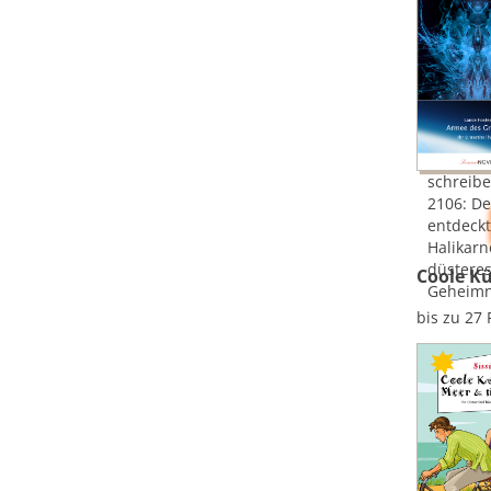
schreibe
2106: D
entdeckt
Halikarn
düstere
Coole K
Geheimni
bis zu 27