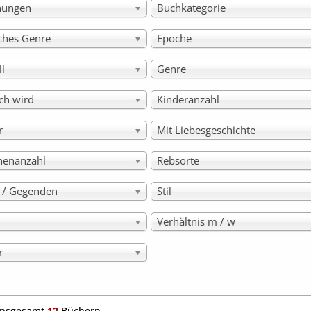
hungen
Buchkategorie
sches Genre
Epoche
ll
Genre
ch wird
Kinderanzahl
r
Mit Liebesgeschichte
nenanzahl
Rebsorte
e / Gegenden
Stil
Verhältnis m / w
r
insgesamt
12
Büchern