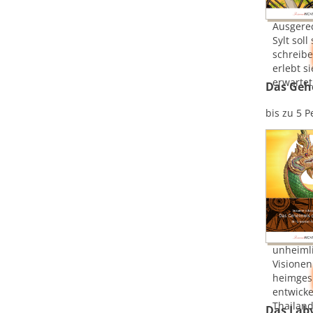
Ausgere
Sylt soll 
schreibe
erlebt s
erwartet.
Das Geh
bis zu 5 
unheiml
Visionen
heimges
entwicke
Thailan
Das Laby