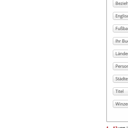
Bezie
Engli
Fußba
Ihr Bu
Lände
Perso
Städt
Titel
Winze
1
–
12
von 