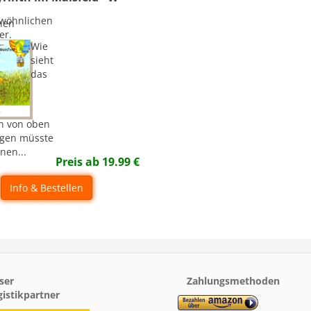
wöhnlichen
hen
er.
Wie
sieht
das
th von oben
egen müsste
nen...
Preis ab
19.99
€
Info & Bestellen
ser
Zahlungsmethoden
gistikpartner