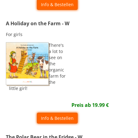
Info & Bestellen
A Holiday on the Farm - W
For girls
There's
a lot to
see on
the
organic
farm for
the
little girl!
Preis ab
19.99
€
Info & Bestellen
The Polar Bear in the Fridge - W