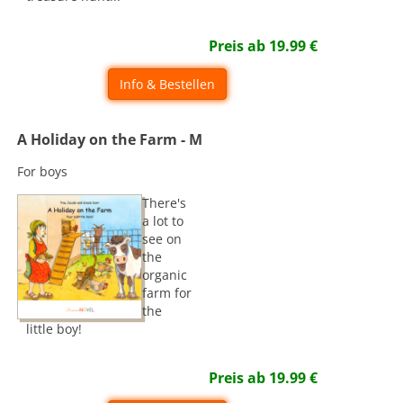
Preis ab
19.99
€
Info & Bestellen
A Holiday on the Farm - M
For boys
There's
a lot to
see on
the
organic
farm for
the
little boy!
Preis ab
19.99
€