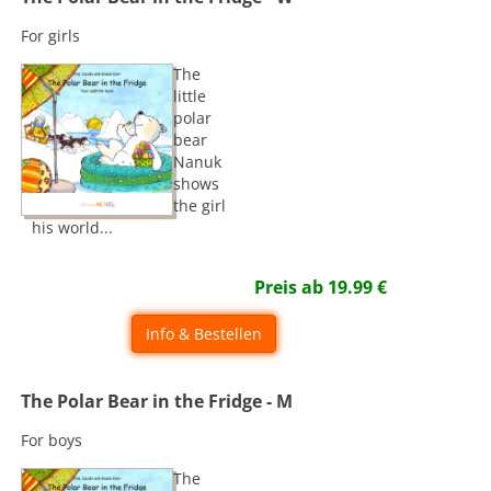
For girls
The
little
polar
bear
Nanuk
shows
the girl
his world...
Preis ab
19.99
€
Info & Bestellen
The Polar Bear in the Fridge - M
For boys
The