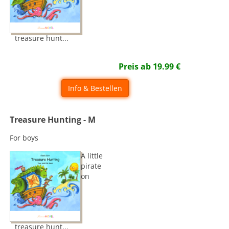
treasure hunt...
Preis ab
19.99
€
Info & Bestellen
Treasure Hunting - M
For boys
A little
pirate
on
treasure hunt...