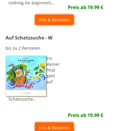
nothing for beginners...
Preis ab
19.99
€
Info & Bestellen
Auf Schatzsuche - W
bis zu 2 Personen
Ein
kleiner
Pirat
geht
auf
Schatzsuche...
Preis ab
19.99
€
Info & Bestellen