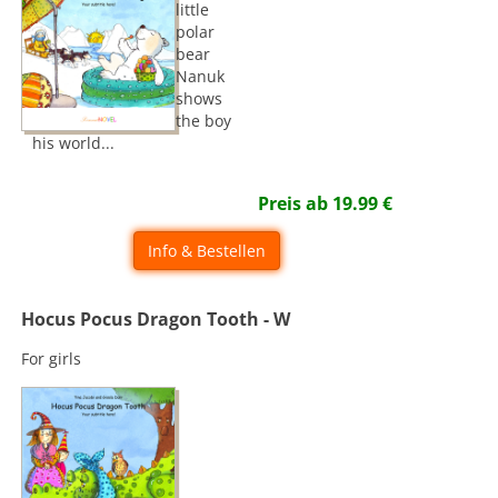
little
polar
bear
Nanuk
shows
the boy
his world...
Preis ab
19.99
€
Info & Bestellen
Hocus Pocus Dragon Tooth - W
For girls