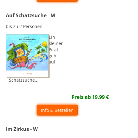
Auf Schatzsuche - M
bis zu 2 Personen
Ein
kleiner
Pirat
geht
auf
Schatzsuche...
Preis ab
19.99
€
Info & Bestellen
Im Zirkus - W