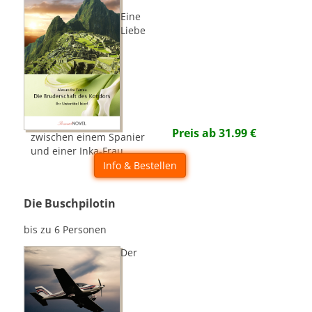
Eine
Liebe
Preis ab
31.99
€
zwischen einem Spanier
und einer Inka-Frau
Info & Bestellen
Die Buschpilotin
bis zu 6 Personen
Der