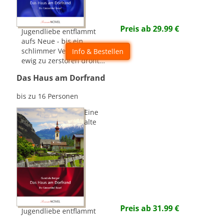
Preis ab
29.99
€
Jugendliebe entflammt
aufs Neue - bis ein
schlimmer Verdacht sie auf
Info & Bestellen
ewig zu zerstören droht...
Das Haus am Dorfrand
bis zu 16 Personen
Eine
alte
Preis ab
31.99
€
Jugendliebe entflammt