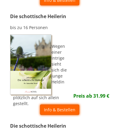
Info & Bestellen
Die schottische Heilerin
bis zu 16 Personen
Wegen
einer
Intrige
sieht
sich die
junge
Heldin
Preis ab
31.99
€
plötzlich auf sich allein
gestellt.
Info & Bestellen
Die schottische Heilerin