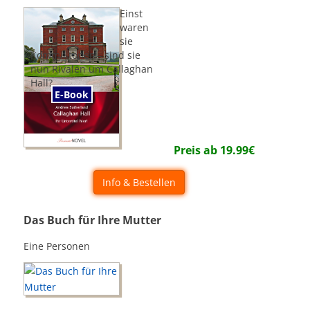
Einst
waren
sie
Kommilitonen - sind sie
nun Rivalen um Callaghan
Hall?
E-Book
Preis ab
19.99
€
Info & Bestellen
Das Buch für Ihre Mutter
Eine Personen