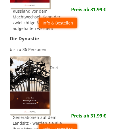
Preis ab
31.99
€
Russland vor dem
Machtwechsel: Kann der
zwielichtige Menschikow
Info & Bestellen
aufgehalten werden?
Die Dynastie
bis zu 36 Personen
Drei
Preis ab
31.99
€
Generationen auf dem
Landsitz - werden sie alle
ihren Weg zum Glück