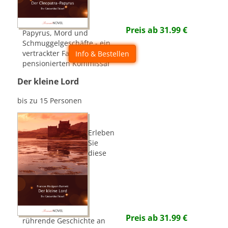
Preis ab
31.99
€
Papyrus, Mord und
Schmuggelgeschäfte - ein
vertrackter Fall für den
Info & Bestellen
pensionierten Kommissar
Der kleine Lord
bis zu 15 Personen
Erleben
Sie
diese
Preis ab
31.99
€
rührende Geschichte an