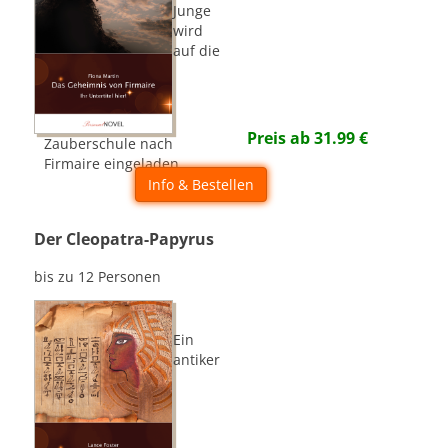
Junge
wird
auf die
Preis ab
31.99
€
Zauberschule nach
Firmaire eingeladen...
Info & Bestellen
Der Cleopatra-Papyrus
bis zu 12 Personen
Ein
antiker