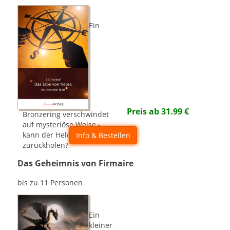
Ein
Preis ab
31.99
€
Bronzering verschwindet
auf mysteriöse Weise -
kann der Held ihn
Info & Bestellen
zurückholen?
Das Geheimnis von Firmaire
bis zu 11 Personen
Ein
kleiner