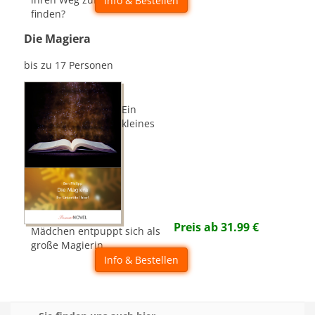
Info & Bestellen
finden?
Die Magiera
bis zu 17 Personen
Ein
kleines
Preis ab
31.99
€
Mädchen entpuppt sich als
große Magierin...
Info & Bestellen