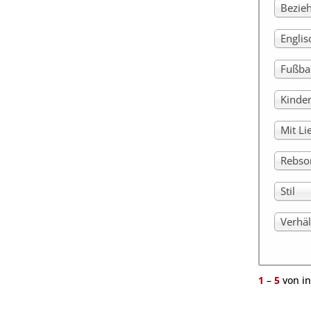
Bezie
Engli
Fußba
Kinde
Mit Li
Rebso
Stil
Verhäl
1
–
5
von i