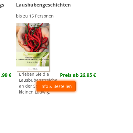
gs
Lausbubengeschichten
bis zu 15 Personen
Erleben Sie die
1.99
€
Preis ab
26.95
€
Lausbubenstreiche
an der Seite des
Info & Bestellen
kleinen Ludwig.