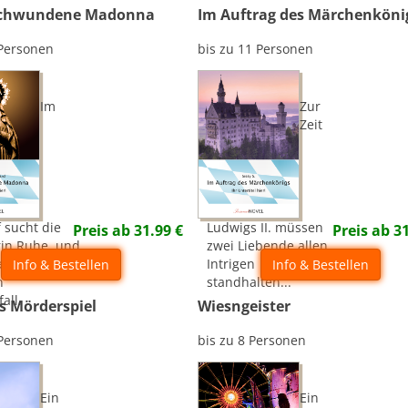
schwundene Madonna
Im Auftrag des Märchenköni
 Personen
bis zu 11 Personen
Im
Zur
Zeit
 sucht die
Ludwigs II. müssen
Preis ab
31.99
€
Preis ab
3
in Ruhe  und
zwei Liebende allen
 einen
Intrigen
Info & Bestellen
Info & Bestellen
n
standhalten...
all.
s Mörderspiel
Wiesngeister
 Personen
bis zu 8 Personen
Ein
Ein