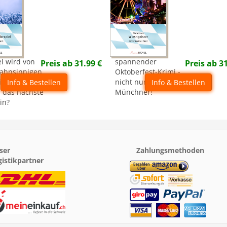
l wird von
spannender
Preis ab
31.99
€
Preis ab
3
ahnsinnigen
Oktoberfest-Krimi -
eimgesucht -
nicht nur für
Info & Bestellen
Info & Bestellen
 das nächste
Münchner!
in?
ser
Zahlungsmethoden
gistikpartner