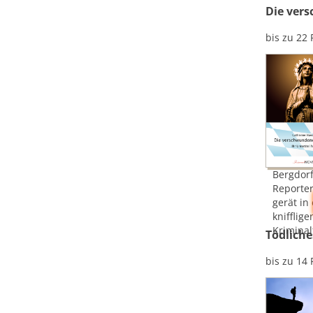
Die ver
bis zu 22
Bergdorf
Reporter
gerät in
knifflige
Kriminalf
Tödliche
bis zu 14