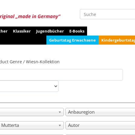
Suche
cher
Klassiker
Jugendbücher
E-Books
Geburtstag Erwachsene
Kindergeburtsta
duct Genre / Wiesn-Kollektion
Anbauregion
 Mutterta
Autor