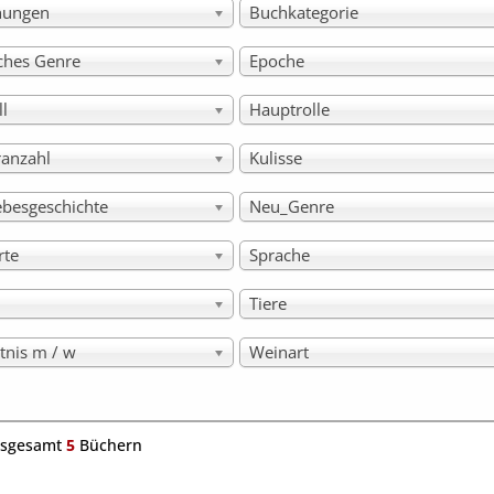
hungen
Buchkategorie
sches Genre
Epoche
ll
Hauptrolle
ranzahl
Kulisse
ebesgeschichte
Neu_Genre
rte
Sprache
Tiere
tnis m / w
Weinart
nsgesamt
5
Büchern