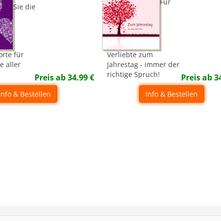
Für
Sie die
orte für
Verliebte zum
e aller
Jahrestag - immer der
richtige Spruch!
Preis ab
34.99
€
Preis ab
3
Info & Bestellen
Info & Bestellen