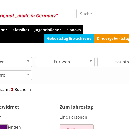
Suche
cher
Klassiker
Jugendbücher
E-Books
Geburtstag Erwachsene
Kindergeburtsta
ter
Für wen
Hauptro
nre
esamt
3
Büchern
gewidmet
Zum Jahrestag
n
Eine Personen
Finden