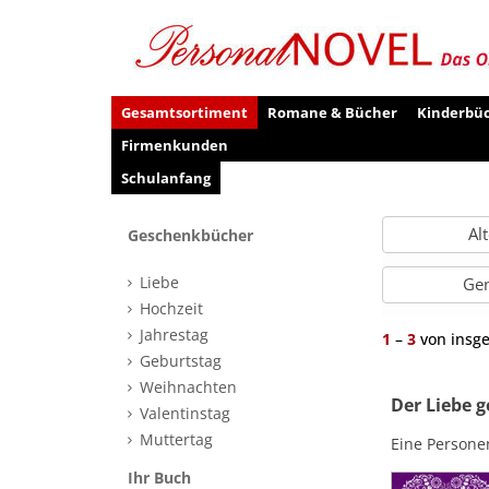
Gesamtsortiment
Romane & Bücher
Kinderbü
Firmenkunden
Schulanfang
Al
Geschenkbücher
Liebe
Ge
Hochzeit
Jahrestag
1
–
3
von insg
Geburtstag
Weihnachten
Der Liebe 
Valentinstag
Muttertag
Eine Persone
Ihr Buch