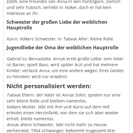
Edith
, eine Freundin von
Anna
in den Fünfzigern; zierlich
und sehr hübsch; verliebt in
Volker
, doch er hat kein
Interesse an ihr.
Schwester der großen Liebe der weiblichen
Hauptrolle
Karin
, Volkers Schwester; in
Tabea
s Alter; kleine Rolle.
Jugendliebe der Oma der weiblichen Hauptrolle
Gabriel
zu
Bernadotte
,
Anna
s erste große Liebe; sein Vater
ist Baron; spielt Bass; wird später Arzt und hat mehrere
Kinder; verlässt
Anna
, um eine andere wegen ihres Geldes
zu heiraten; wird nur erwähnt.
Nicht personalisiert werden:
Tabea
s Eltern, der Vater ist
Anna
s Sohn; spielen nur eine
sehr kleine Rolle und bleiben namenlos.
Volker
s Mutter, lebt mit ihm und
Karin
auf dem Hof;
erleidet einen Herzinfarkt, von dem sie sich aber wieder
erholt; bleibt namenlos.
Anna
s ältere Schwester, lebt nicht mehr zu Hause;
verheiratet; 1954 schwanger; bekommt insgesamt drei