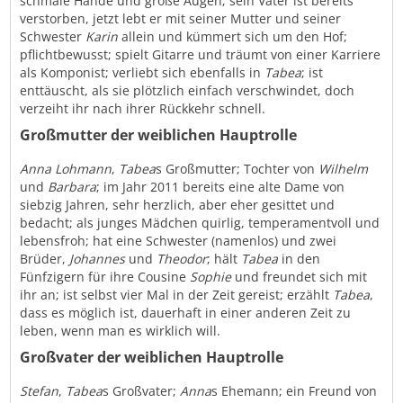
schmale Hände und große Augen; sein Vater ist bereits
verstorben, jetzt lebt er mit seiner Mutter und seiner
Schwester
Karin
allein und kümmert sich um den Hof;
pflichtbewusst; spielt Gitarre und träumt von einer Karriere
als Komponist; verliebt sich ebenfalls in
Tabea
; ist
enttäuscht, als sie plötzlich einfach verschwindet, doch
verzeiht ihr nach ihrer Rückkehr schnell.
Großmutter der weiblichen Hauptrolle
Anna Lohmann
,
Tabea
s Großmutter; Tochter von
Wilhelm
und
Barbara
; im Jahr 2011 bereits eine alte Dame von
siebzig Jahren, sehr herzlich, aber eher gesittet und
bedacht; als junges Mädchen quirlig, temperamentvoll und
lebensfroh; hat eine Schwester (namenlos) und zwei
Brüder,
Johannes
und
Theodor
; hält
Tabea
in den
Fünfzigern für ihre Cousine
Sophie
und freundet sich mit
ihr an; ist selbst vier Mal in der Zeit gereist; erzählt
Tabea
,
dass es möglich ist, dauerhaft in einer anderen Zeit zu
leben, wenn man es wirklich will.
Großvater der weiblichen Hauptrolle
Stefan
,
Tabea
s Großvater;
Anna
s Ehemann; ein Freund von