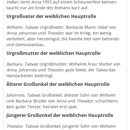
Volker
; lernt
Anna
1955 auf einem Scheunenfest kennen;
taucht nur am Ende des Romans kurz auf.
Urgroßvater der weiblichen Hauptrolle
Wilhelm
,
Tabea
s Urgroßvater;
Barbara
s Mann; Vater von
Anna
,
Johannes
und
Theodor
; war im Krieg; ein wenig
verbittert, aber herzensgut; die Familie lebt vom Getreide-
und Gemüseanbau.
Urgroßmutter der weiblichen Hauptrolle
Barbara
,
Tabea
s Urgroßmutter;
Wilhelm
s Frau; Mutter von
Anna
,
Johannes
und
Theodor
; gute Seele, die
Tabea
das
Handarbeiten beibringt.
Älterer Großonkel der weiblichen Hauptrolle
Johannes
,
Tabea
s Großonkel; ältester Sohn von
Wilhelm
und
Barbara
; Bruder von
Anna
und
Theodor
; schüchtern;
kein guter Tänzer; heiratet erst spät.
Jüngerer Großonkel der weiblichen Hauptrolle
Theodor
,
Tabea
s Großonkel; jüngerer Sohn von
Wilhelm