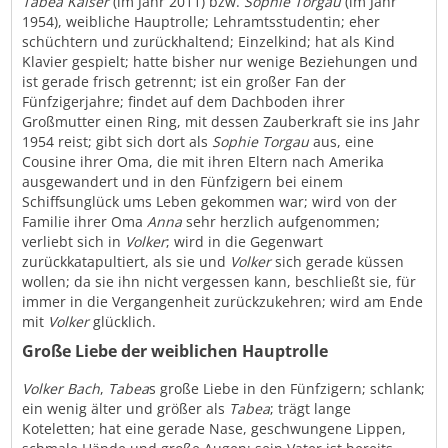
Tabea Kaiser
(im Jahr 2011) bzw.
Sophie Torgau
(im Jahr
1954), weibliche Hauptrolle; Lehramtsstudentin; eher
schüchtern und zurückhaltend; Einzelkind; hat als Kind
Klavier gespielt; hatte bisher nur wenige Beziehungen und
ist gerade frisch getrennt; ist ein großer Fan der
Fünfzigerjahre; findet auf dem Dachboden ihrer
Großmutter einen Ring, mit dessen Zauberkraft sie ins Jahr
1954 reist; gibt sich dort als
Sophie Torgau
aus, eine
Cousine ihrer Oma, die mit ihren Eltern nach Amerika
ausgewandert und in den Fünfzigern bei einem
Schiffsunglück ums Leben gekommen war; wird von der
Familie ihrer Oma
Anna
sehr herzlich aufgenommen;
verliebt sich in
Volker
; wird in die Gegenwart
zurückkatapultiert, als sie und
Volker
sich gerade küssen
wollen; da sie ihn nicht vergessen kann, beschließt sie, für
immer in die Vergangenheit zurückzukehren; wird am Ende
mit
Volker
glücklich.
Große Liebe der weiblichen Hauptrolle
Volker Bach
,
Tabea
s große Liebe in den Fünfzigern; schlank;
ein wenig älter und größer als
Tabea
; trägt lange
Koteletten; hat eine gerade Nase, geschwungene Lippen,