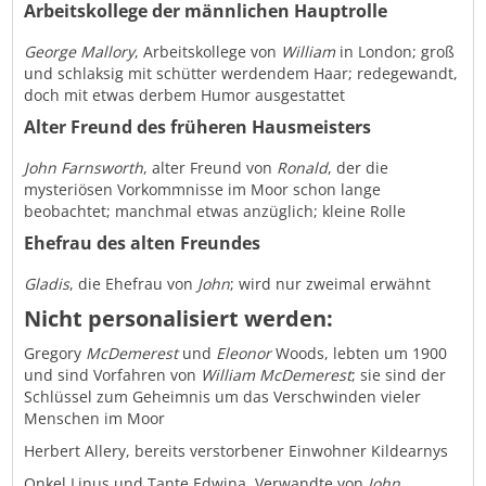
Arbeitskollege der männlichen Hauptrolle
George Mallory
, Arbeitskollege von
William
in London; groß
und schlaksig mit schütter werdendem Haar; redegewandt,
doch mit etwas derbem Humor ausgestattet
Alter Freund des früheren Hausmeisters
John Farnsworth
, alter Freund von
Ronald
, der die
mysteriösen Vorkommnisse im Moor schon lange
beobachtet; manchmal etwas anzüglich; kleine Rolle
Ehefrau des alten Freundes
Gladis
, die Ehefrau von
John
; wird nur zweimal erwähnt
Nicht personalisiert werden:
Gregory
McDemerest
und
Eleonor
Woods, lebten um 1900
und sind Vorfahren von
William McDemerest
; sie sind der
Schlüssel zum Geheimnis um das Verschwinden vieler
Menschen im Moor
Herbert Allery, bereits verstorbener Einwohner Kildearnys
Onkel Linus und Tante Edwina, Verwandte von
John