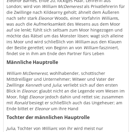
Eleonor
Barnes
, Ende 20; lockiges Haar; Lehrerin aus
London; wird von
William
McDemerest
als Privatlehrerin für
die Zwillinge nach Kildearny geholt; ähnelt dem Äußeren
nach sehr stark
Eleonor
Woods, einer Vorfahrin
William
s,
was auch die Aufmerksamkeit des Wesens aus dem Moor
auf sie lenkt; fühlt sich seltsam zum Moor hingezogen und
möchte das Rätsel um das Monster lösen; wagt sich alleine
ins Moor und wird schließlich von
William
aus den Klauen
der Bestie gerettet; von Beginn an von
William
fasziniert,
findet sie in ihm am Ende den Partner fürs Leben
Männliche Hauptrolle
William
McDemerest
, wohlhabender, schottischer
Mittdreißiger und Unternehmer; Witwer und Vater der
Zwillinge
Kenneth
und
Julia
; verliebt sich auf den ersten
Blick in
Eleonor
; glaubt nicht an die Legende vom Wesen im
Moor, folgt
Eleonor
jedoch dahin und rettet sie; zusammen
mit
Ronald
besiegt er schließlich auch das Ungeheuer; am
Ende bittet er
Eleonor
um ihre Hand
Tochter der männlichen Hauptrolle
Julia
, Tochter von
William
; von ihr wird meist nur