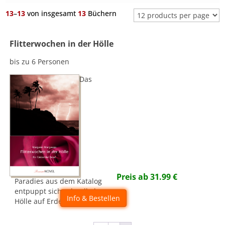
13
–
13
von insgesamt
13
Büchern
Flitterwochen in der Hölle
bis zu 6 Personen
Das
Preis ab
31.99
€
Paradies aus dem Katalog
entpuppt sich schnell als
Info & Bestellen
Hölle auf Erden...