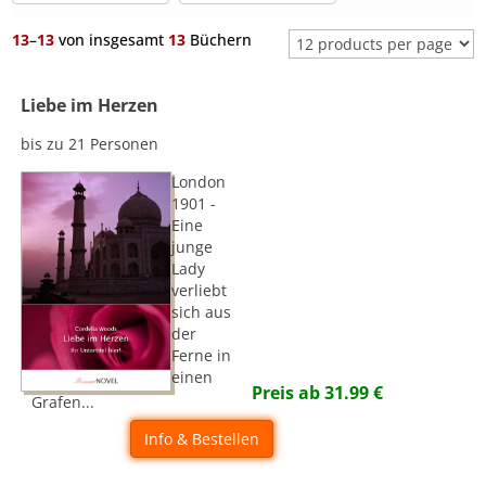
13
–
13
von insgesamt
13
Büchern
Liebe im Herzen
bis zu 21 Personen
London
1901 -
Eine
junge
Lady
verliebt
sich aus
der
Ferne in
einen
Preis ab
31.99
€
Grafen...
Info & Bestellen