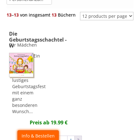
13
–
13
von insgesamt
13
Büchern
Die
Geburtstagsschachtel -
Für Mädchen
W
Ein
lustiges
Geburtstagsfest
mit einem
ganz
besonderen
Wunsch...
Preis ab
19.99
€
Info & Bestellen