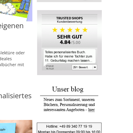
 eigenen
lektüre oder
deales
albücher mit
alisiertes