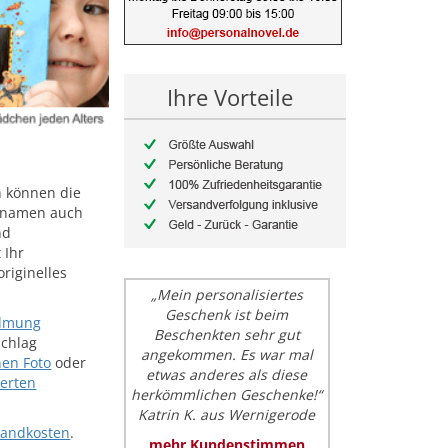
Ihre Vorteile
n können die
rnamen auch
nd
 Ihr
originelles
„Mein personalisiertes
Geschenk ist beim
idmung
Beschenkten sehr gut
schlag
angekommen. Es war mal
nen Foto
oder
etwas anderes als diese
ierten
herkömmlichen Geschenke!“
Katrin K. aus Wernigerode
sandkosten
.
mehr Kundenstimmen