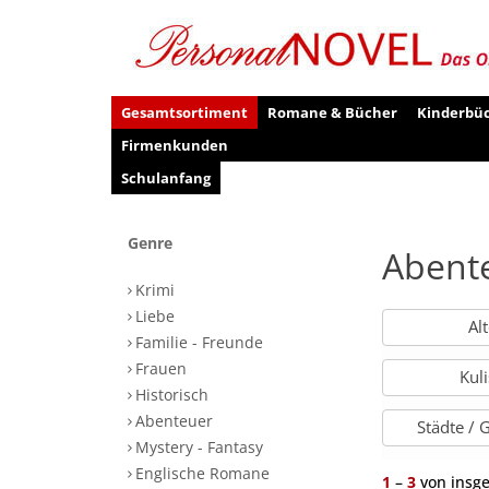
Gesamtsortiment
Romane & Bücher
Kinderbü
Firmenkunden
Schulanfang
Genre
Abent
Krimi
Liebe
Al
Familie - Freunde
Frauen
Kul
Historisch
Abenteuer
Städte /
Mystery - Fantasy
Englische Romane
1
–
3
von insg