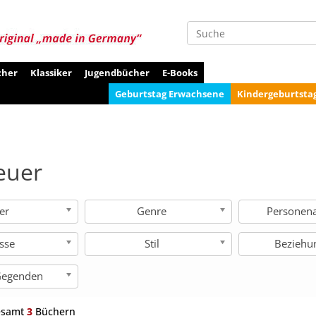
Suche
cher
Klassiker
Jugendbücher
E-Books
Geburtstag Erwachsene
Kindergeburtsta
euer
ter
Genre
Personen
isse
Stil
Beziehu
 Gegenden
esamt
3
Büchern