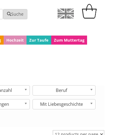
Suche
g
Hochzeit
Zur Taufe
Zum Muttertag
anzahl
Beruf
ngen
Mit Liebesgeschichte