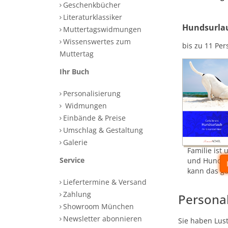
Geschenkbücher
Literaturklassiker
Hundsurla
Muttertagswidmungen
Wissenswertes zum
bis zu 11 Pe
Muttertag
Ihr Buch
Personalisierung
Widmungen
Einbände & Preise
Umschlag & Gestaltung
Galerie
Familie ist 
Service
und Hund m
kann das gu
Liefertermine & Versand
Zahlung
Persona
Showroom München
Newsletter abonnieren
Sie haben Lus