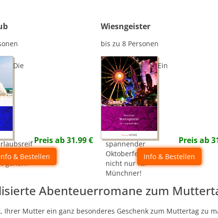
ub
Wiesngeister
rsonen
bis zu 8 Personen
Die
Ein
Preis ab
31.99
€
Preis ab
3
urlaubsreif
spannender
uss mit -
Oktoberfest-Krimi -
Info & Bestellen
Info & Bestellen
t gehen?
nicht nur für
Münchner!
lisierte Abenteuerromane zum Muttert
t, Ihrer Mutter ein ganz besonderes Geschenk zum Muttertag zu m