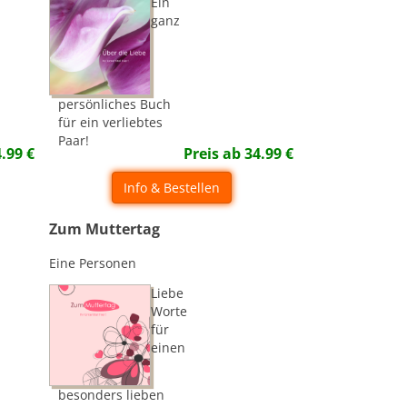
Ein
ganz
persönliches Buch
für ein verliebtes
Paar!
4.99
€
Preis ab
34.99
€
Info & Bestellen
Zum Muttertag
Eine Personen
Liebe
Worte
für
einen
besonders lieben