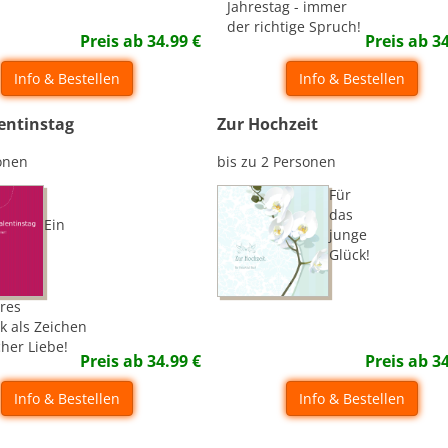
Jahrestag - immer
der richtige Spruch!
Preis ab
34.99
€
Preis ab
3
Info & Bestellen
Info & Bestellen
entinstag
Zur Hochzeit
onen
bis zu 2 Personen
Für
das
Ein
junge
Glück!
res
k als Zeichen
her Liebe!
Preis ab
34.99
€
Preis ab
3
Info & Bestellen
Info & Bestellen