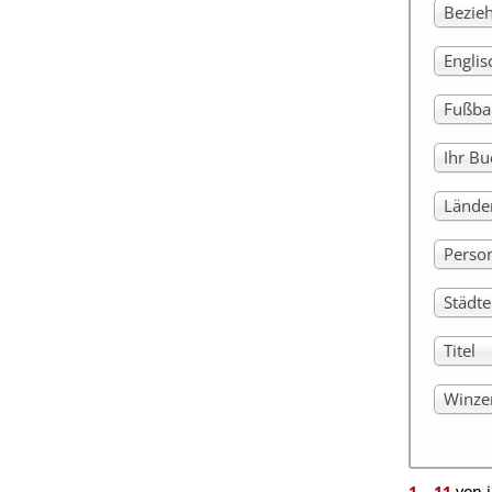
Bezie
Engli
Fußba
Ihr Bu
Lände
Perso
Städt
Titel
Winze
1
–
11
von 