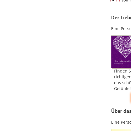
Der Lie
Eine Pers
Finden S
richtige
das schö
Gefühle!
Über da
Eine Pers