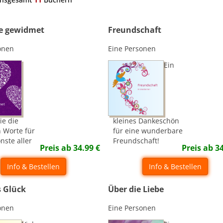
be gewidmet
Freundschaft
onen
Eine Personen
Ein
ie die
kleines Dankeschön
n Worte für
für eine wunderbare
nste aller
Freundschaft!
Preis ab
34.99
€
Preis ab
3
Info & Bestellen
Info & Bestellen
s Glück
Über die Liebe
onen
Eine Personen