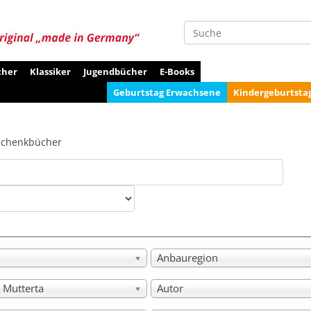
Suche
cher
Klassiker
Jugendbücher
E-Books
Geburtstag Erwachsene
Kindergeburtsta
schenkbücher
Anbauregion
 Mutterta
Autor