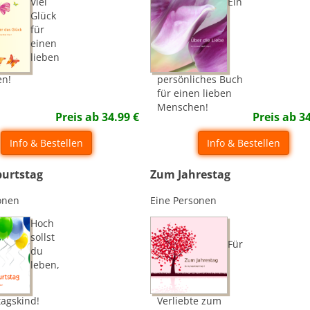
Viel
Ein
Glück
für
einen
lieben
n!
persönliches Buch
für einen lieben
Menschen!
Preis ab
34.99
€
Preis ab
3
Info & Bestellen
Info & Bestellen
urtstag
Zum Jahrestag
onen
Eine Personen
Hoch
sollst
Für
du
leben,
agskind!
Verliebte zum