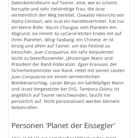
Datenkontrolleurin auf Tasner, eine, wie es scheint,
korrupte und sehr zielstrebige Frau, die
Israt
vermeintlich den Weg bereitet.
Oswaldo Heinrichs
von
Alpha Centauri, wie
Israt
ein Handelsvertreter, hat nur
ein kleine Rolle.
Nacini Changas
, vom Planeten Am-
Abgrund; sie nimmt
Xa LeCarré
letzten Endes mit auf
ihren Planeten.
Ming Yaobang
, ein Chinese, er ist
einzig und allein auf Tasner, um das Festival zu
besuchen.
Juan Conqueiros
, ein sehr korpulenter,
leicht zu beeinflussender, jähzorniger Mann und
Präsident der Rand-Föderation.
Egon Kransom
, der
Sicherheitsminister von Rand, rettet mit seinen Leuten
Juan Conqueiros
vor einem vermeintlichen
Bombenanschlag.
Lester Benjo
, ein kahlköpfiger Mann
und
Israts
Vorgesetzter bei SYG.
Tembora Golory
, ist
angeblich auf Tasner verschwunden, taucht nie
persönlich auf. Nicht personalisiert werden kleinere
Nebenrollen.
Personen 'Planet der Eissegler'