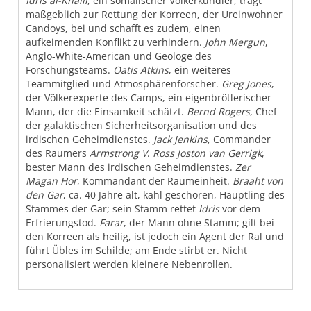
Idris al-Khalil
, ein somalischer Völkerkundler, trägt
maßgeblich zur Rettung der Korreen, der Ureinwohner
Candoys, bei und schafft es zudem, einen
aufkeimenden Konflikt zu verhindern.
John Mergun
,
Anglo-White-American und Geologe des
Forschungsteams.
Oatis Atkins
, ein weiteres
Teammitglied und Atmosphärenforscher.
Greg Jones
,
der Völkerexperte des Camps, ein eigenbrötlerischer
Mann, der die Einsamkeit schätzt.
Bernd Rogers
, Chef
der galaktischen Sicherheitsorganisation und des
irdischen Geheimdienstes.
Jack Jenkins
, Commander
des Raumers
Armstrong V
.
Ross Joston van Gerrigk
,
bester Mann des irdischen Geheimdienstes.
Zer
Magan Hor
, Kommandant der Raumeinheit.
Braaht von
den Gar
, ca. 40 Jahre alt, kahl geschoren, Häuptling des
Stammes der Gar; sein Stamm rettet
Idris
vor dem
Erfrierungstod.
Farar
, der Mann ohne Stamm; gilt bei
den Korreen als heilig, ist jedoch ein Agent der Ral und
führt Übles im Schilde; am Ende stirbt er. Nicht
personalisiert werden kleinere Nebenrollen.