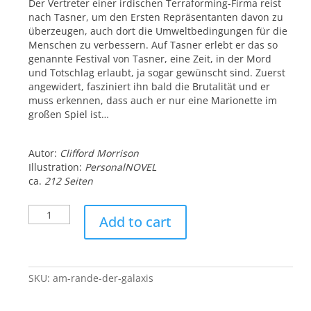
Der Vertreter einer irdischen Terraforming-Firma reist
nach Tasner, um den Ersten Repräsentanten davon zu
überzeugen, auch dort die Umweltbedingungen für die
Menschen zu verbessern. Auf Tasner erlebt er das so
genannte Festival von Tasner, eine Zeit, in der Mord
und Totschlag erlaubt, ja sogar gewünscht sind. Zuerst
angewidert, fasziniert ihn bald die Brutalität und er
muss erkennen, dass auch er nur eine Marionette im
großen Spiel ist…
Autor:
Clifford Morrison
Illustration:
PersonalNOVEL
ca.
212 Seiten
Am
Add to cart
Rande
der
Galaxis
quantity
SKU:
am-rande-der-galaxis