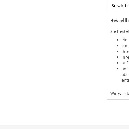
So wird b
Bestellh
Sie beste
ein
von
Ihr
Ihr
auf
am 
abs
ent
Wir werde