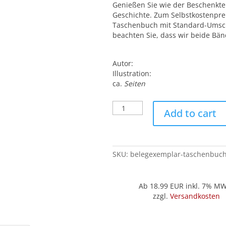
Genießen Sie wie der Beschenkte 
Geschichte. Zum Selbstkostenpreis
Taschenbuch mit Standard-Umsch
beachten Sie, dass wir beide Bä
Autor:
Illustration:
ca.
Seiten
Belegexemplar
Add to cart
('Taschenbuch'):
Die
große
Invasion
SKU:
belegexemplar-taschenbuch-
quantity
Ab 18.99
EUR inkl. 7% M
zzgl.
Versandkosten