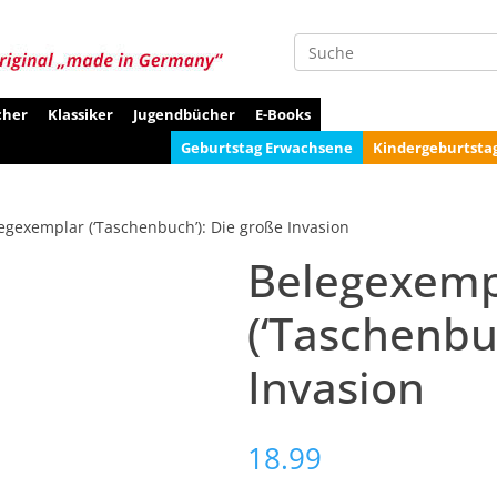
Suche
cher
Klassiker
Jugendbücher
E-Books
Geburtstag Erwachsene
Kindergeburtsta
egexemplar (‘Taschenbuch’): Die große Invasion
Belegexemp
(‘Taschenbu
Invasion
18.99