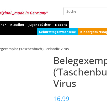
Suche
cher
Klassiker
Jugendbücher
E-Books
Geburtstag Erwachsene
Kindergeburtsta
egexemplar (‘Taschenbuch’): Icelandic Virus
Belegexemp
(‘Taschenbuc
Virus
16.99