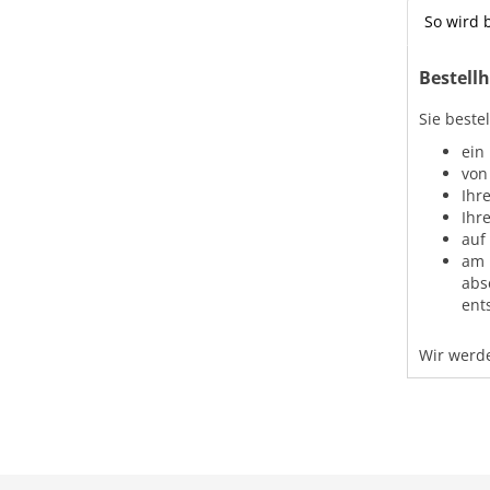
So wird b
Bestellh
Sie beste
ein
von
Ihr
Ihr
auf
am 
abs
ent
Wir werde