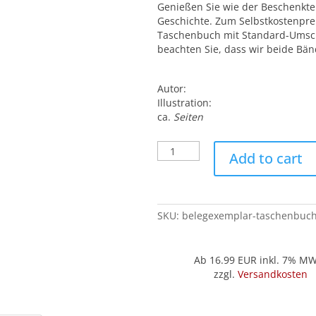
Genießen Sie wie der Beschenkte 
Geschichte. Zum Selbstkostenpreis
Taschenbuch mit Standard-Umsch
beachten Sie, dass wir beide Bä
Autor:
Illustration:
ca.
Seiten
Belegexemplar
Add to cart
('Taschenbuch'):
Icelandic
Virus
quantity
SKU:
belegexemplar-taschenbuch-
Ab 16.99
EUR inkl. 7% M
zzgl.
Versandkosten