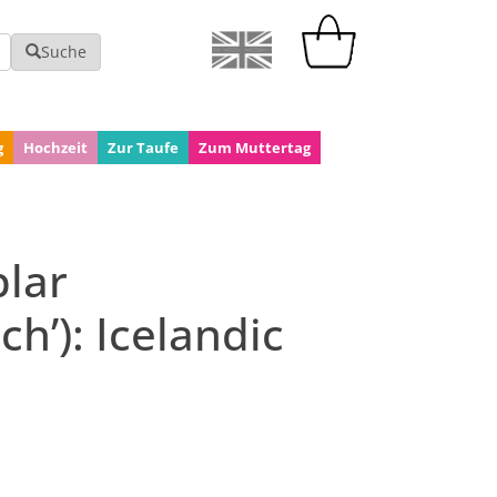
Suche
g
Hochzeit
Zur Taufe
Zum Muttertag
lar
h’): Icelandic