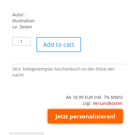
Autor:
Illustration:
ca.
Seiten
Belegexemplar
Add to cart
('Taschenbuch'):
In
der
Hitze
SKU:
belegexemplar-taschenbuch-in-der-hitze-der-
der
nacht
Nacht
quantity
Ab 18.99
EUR inkl. 7% MWSt
zzgl.
Versandkosten
Jetzt personalisieren!