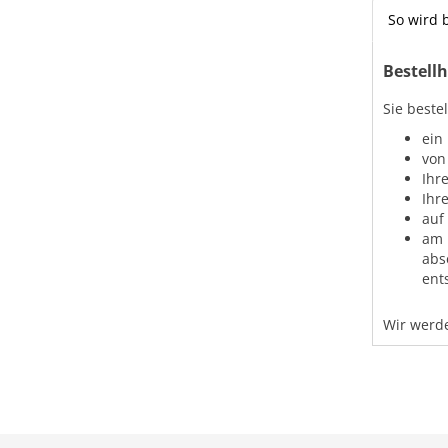
So wird b
Bestellh
Sie beste
ein
von
Ihr
Ihr
auf
am 
abs
ent
Wir werde