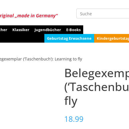
Suche
cher
Klassiker
Jugendbücher
E-Books
Geburtstag Erwachsene
Kindergeburtsta
egexemplar (‘Taschenbuch’): Learning to fly
Belegexemp
(‘Taschenbu
fly
18.99