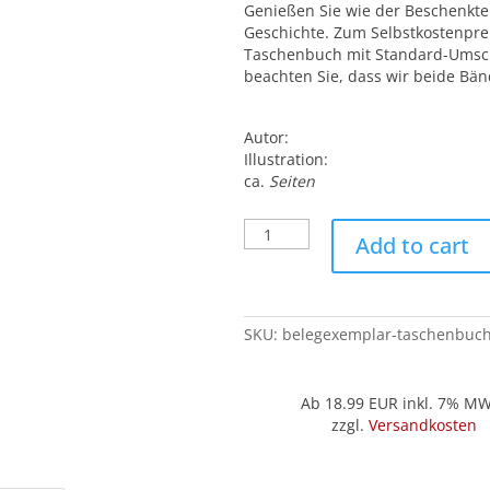
Genießen Sie wie der Beschenkte 
Geschichte. Zum Selbstkostenpreis
Taschenbuch mit Standard-Umsch
beachten Sie, dass wir beide Bä
Autor:
Illustration:
ca.
Seiten
Belegexemplar
Add to cart
('Taschenbuch'):
Learning
to
fly
SKU:
belegexemplar-taschenbuch-
quantity
Ab 18.99
EUR inkl. 7% M
zzgl.
Versandkosten