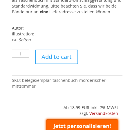
als Taschenbuch mit Standard-Umschlaggestaltung und
Standardwidmung. Bitte beachten Sie, dass wir beide
Bände nur an
eine
Lieferadresse zustellen können.
Autor:
Illustration:
ca.
Seiten
Belegexemplar
Add to cart
('Taschenbuch'):
Mörderischer
Mittsommer
quantity
SKU:
belegexemplar-taschenbuch-morderischer-
mittsommer
Ab 18.99
EUR inkl. 7% MWSt
zzgl.
Versandkosten
Jetzt personalisieren!