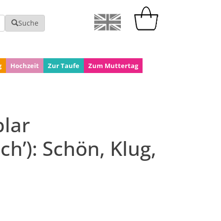
Suche
g
Hochzeit
Zur Taufe
Zum Muttertag
lar
h’): Schön, Klug,