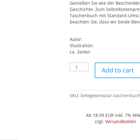
Genießen Sie wie der Beschenkte 
Geschichte. Zum Selbstkostenpreis
Taschenbuch mit Standard-Umsch
beachten Sie, dass wir beide Bä
Autor:
Illustration:
ca.
Seiten
Belegexemplar
Add to cart
('Taschenbuch'):
Schön,
Klug,
Bewaffnet
SKU:
belegexemplar-taschenbuch
quantity
Ab 18.99
EUR inkl. 7% M
zzgl.
Versandkosten