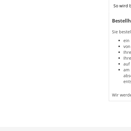
So wird b
Bestellh
Sie beste
ein
von
Ihr
Ihr
auf
am 
abs
ent
Wir werde