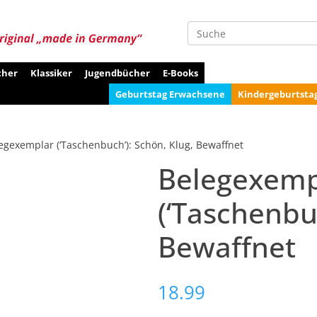
Suche
cher
Klassiker
Jugendbücher
E-Books
Geburtstag Erwachsene
Kindergeburtsta
egexemplar (‘Taschenbuch’): Schön, Klug, Bewaffnet
Belegexemp
(‘Taschenbuc
Bewaffnet
18.99