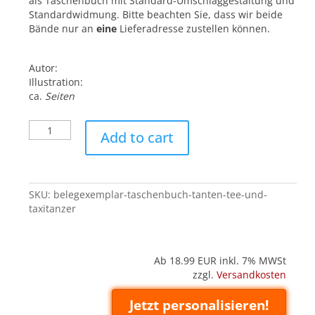
als Taschenbuch mit Standard-Umschlaggestaltung und
Standardwidmung. Bitte beachten Sie, dass wir beide
Bände nur an
eine
Lieferadresse zustellen können.
Autor:
Illustration:
ca.
Seiten
Belegexemplar
Add to cart
('Taschenbuch'):
Tanten,
Tee
und
SKU:
belegexemplar-taschenbuch-tanten-tee-und-
Taxitänzer
taxitanzer
quantity
Ab 18.99
EUR inkl. 7% MWSt
zzgl.
Versandkosten
Jetzt personalisieren!