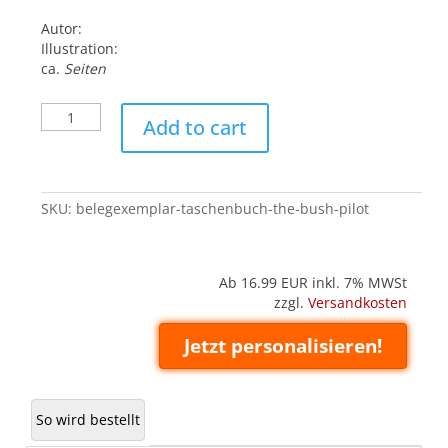
Autor:
Illustration:
ca.
Seiten
Belegexemplar
Add to cart
('Taschenbuch'):
The
Bush
Pilot
SKU:
belegexemplar-taschenbuch-the-bush-pilot
quantity
Ab 16.99
EUR inkl. 7% MWSt
zzgl.
Versandkosten
Jetzt personalisieren!
So wird bestellt