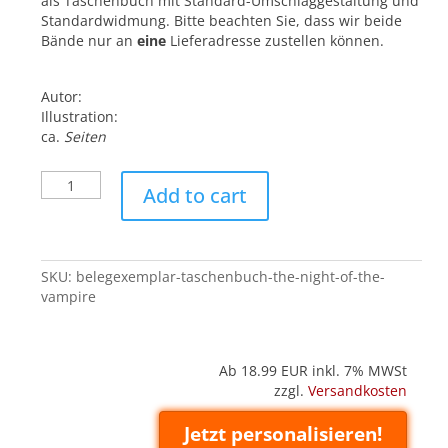
als Taschenbuch mit Standard-Umschlaggestaltung und
Standardwidmung. Bitte beachten Sie, dass wir beide
Bände nur an
eine
Lieferadresse zustellen können.
Autor:
Illustration:
ca.
Seiten
Belegexemplar
Add to cart
('Taschenbuch'):
The
Night
of
SKU:
belegexemplar-taschenbuch-the-night-of-the-
the
vampire
Vampire
quantity
Ab 18.99
EUR inkl. 7% MWSt
zzgl.
Versandkosten
Jetzt personalisieren!