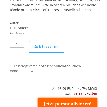
als Taschenbuch mit Standard-Umschlaggestaltung und
Standardwidmung. Bitte beachten Sie, dass wir beide
Bände nur an
eine
Lieferadresse zustellen können.
Autor:
Illustration:
ca.
Seiten
Belegexemplar
Add to cart
('Taschenbuch'):
Tödliches
Mörderspiel
W
SKU:
belegexemplar-taschenbuch-todliches-
quantity
morderspiel-w
Ab 16.99
EUR inkl. 7% MWSt
zzgl.
Versandkosten
Jetzt personalisieren!