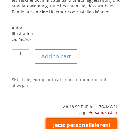
als Taschenbuch mit Standard-Umschlaggestaltung und
Standardwidmung. Bitte beachten Sie, dass wir beide
Bände nur an
eine
Lieferadresse zustellen können.
Autor:
Illustration:
ca.
Seiten
Belegexemplar
Add to cart
('Taschenbuch'):
Traumfrau
auf
Abwegen
SKU:
belegexemplar-taschenbuch-traumfrau-auf-
quantity
abwegen
Ab 18.99
EUR inkl. 7% MWSt
zzgl.
Versandkosten
Jetzt personalisieren!