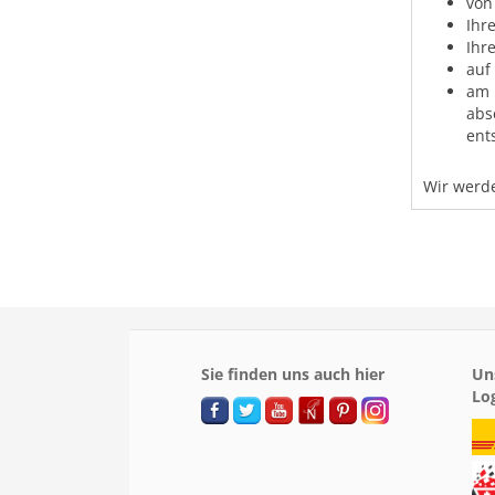
von
Ihr
Ihr
auf
am 
abs
ent
Wir werde
Sie finden uns auch hier
Un
Lo