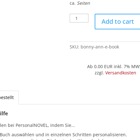
ca.
Seiten
Bonny
Add to cart
Ann
(E-
Book)
quantity
SKU:
bonny-ann-e-book
Ab 0.00
EUR inkl. 7% MW
zzgl.
Versandkosten
estellt
ilfe
llen bei PersonalNOVEL, indem Sie...
 Buch auswählen und in einzelnen Schritten personalisieren.