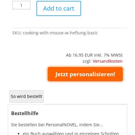
Cooking
Add to cart
with
Mouse
-
W
SKU:
cooking-with-mouse-w-heftung-basic
(Heftung
'Basic')
quantity
Ab 16.95
EUR inkl. 7% MWSt
zzgl.
Versandkosten
Jetzt personalisieren!
So wird bestellt
Bestellhilfe
Sie bestellen bei PersonalNOVEL, indem Sie...
ein Buch auswählen und in einzelnen Schritten